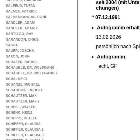
SALESCH, BARBARA
seit 2004 (mit Unte
SALFELD, TUFAN
chungen)
SALMEN, PATRICK
* 07.12.1991
SALMENKANGAS, RONI
SANDLER, ADAM
Autogramm erhalt
SANDLER, ADAM 2
SANTIAGO, RAY
13.02.2026
SARANDON, CHRIS
SASHA
persönlich nach Spie
SAUER, JOSCHA
Autogramm:
SAXON, JOHN
SCHÄFER, BÄRBEL
echt, GF
SCHÄUBLE, DR. WOLFGANG
SCHÄUBLE, DR. WOLFGANG 2
SCHALKE 04
SCHANZE, MICHAEL
SCHARPING, RUDOLF
SCHAUTZER, MAX
SCHAUTZER, MAX 2
SCHEEL, WALTER
SCHENK, HEINZ
SCHEPPE, DETLEF
SCHIFFER, CLAUDIA
SCHIFFER, CLAUDIA 2
SCHIFFER, CLAUDIA 3