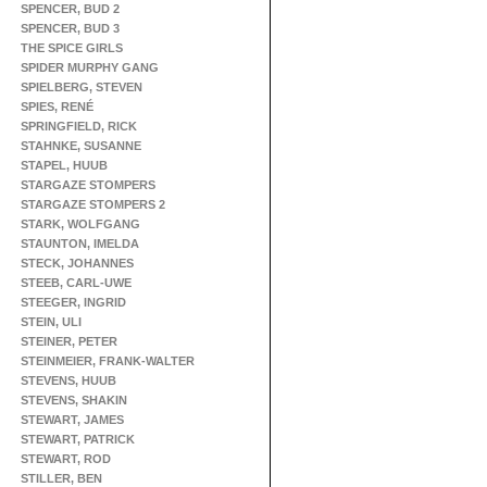
SPENCER, BUD 2
SPENCER, BUD 3
THE SPICE GIRLS
SPIDER MURPHY GANG
SPIELBERG, STEVEN
SPIES, RENÉ
SPRINGFIELD, RICK
STAHNKE, SUSANNE
STAPEL, HUUB
STARGAZE STOMPERS
STARGAZE STOMPERS 2
STARK, WOLFGANG
STAUNTON, IMELDA
STECK, JOHANNES
STEEB, CARL-UWE
STEEGER, INGRID
STEIN, ULI
STEINER, PETER
STEINMEIER, FRANK-WALTER
STEVENS, HUUB
STEVENS, SHAKIN
STEWART, JAMES
STEWART, PATRICK
STEWART, ROD
STILLER, BEN