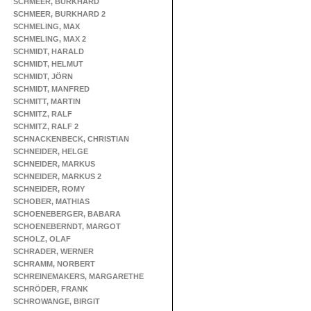
SCHMEER, BURKHARD
SCHMEER, BURKHARD 2
SCHMELING, MAX
SCHMELING, MAX 2
SCHMIDT, HARALD
SCHMIDT, HELMUT
SCHMIDT, JÖRN
SCHMIDT, MANFRED
SCHMITT, MARTIN
SCHMITZ, RALF
SCHMITZ, RALF 2
SCHNACKENBECK, CHRISTIAN
SCHNEIDER, HELGE
SCHNEIDER, MARKUS
SCHNEIDER, MARKUS 2
SCHNEIDER, ROMY
SCHOBER, MATHIAS
SCHOENEBERGER, BABARA
SCHOENEBERNDT, MARGOT
SCHOLZ, OLAF
SCHRADER, WERNER
SCHRAMM, NORBERT
SCHREINEMAKERS, MARGARETHE
SCHRÖDER, FRANK
SCHROWANGE, BIRGIT