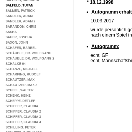
SALESCH, BARBARA
* 18.12.1998
SALFELD, TUFAN
SALMEN, PATRICK
Autogramm erhalt
SANDLER, ADAM
10.03.2017
SANDLER, ADAM 2
SARANDON, CHRIS
wurde persönlich ge
SASHA
nach einem Spiel in
SAUER, JOSCHA
SAXON, JOHN
Autogramm:
SCHÄFER, BÄRBEL
SCHÄUBLE, DR. WOLFGANG
echt, GF
SCHÄUBLE, DR. WOLFGANG 2
echt, Mannschaftsbi
SCHALKE 04
SCHANZE, MICHAEL
SCHARPING, RUDOLF
SCHAUTZER, MAX
SCHAUTZER, MAX 2
SCHEEL, WALTER
SCHENK, HEINZ
SCHEPPE, DETLEF
SCHIFFER, CLAUDIA
SCHIFFER, CLAUDIA 2
SCHIFFER, CLAUDIA 3
SCHIFFER, CLAUDIA 4
SCHILLING, PETER