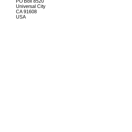
PO Box 8520
Universal City
CA 91608
USA