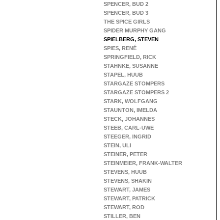
SPENCER, BUD 2
SPENCER, BUD 3
THE SPICE GIRLS
SPIDER MURPHY GANG
SPIELBERG, STEVEN
SPIES, RENÉ
SPRINGFIELD, RICK
STAHNKE, SUSANNE
STAPEL, HUUB
STARGAZE STOMPERS
STARGAZE STOMPERS 2
STARK, WOLFGANG
STAUNTON, IMELDA
STECK, JOHANNES
STEEB, CARL-UWE
STEEGER, INGRID
STEIN, ULI
STEINER, PETER
STEINMEIER, FRANK-WALTER
STEVENS, HUUB
STEVENS, SHAKIN
STEWART, JAMES
STEWART, PATRICK
STEWART, ROD
STILLER, BEN