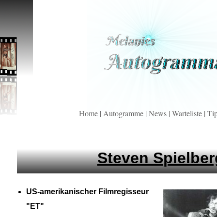
Home
|
Autogramme
|
News
|
Warteliste
|
Ti
Steven Spielber
US-
amerikanischer Filmregisseur
"ET"