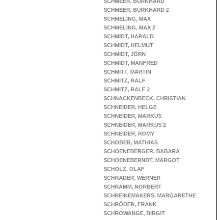
SCHMEER, BURKHARD
SCHMEER, BURKHARD 2
SCHMELING, MAX
SCHMELING, MAX 2
SCHMIDT, HARALD
SCHMIDT, HELMUT
SCHMIDT, JÖRN
SCHMIDT, MANFRED
SCHMITT, MARTIN
SCHMITZ, RALF
SCHMITZ, RALF 2
SCHNACKENBECK, CHRISTIAN
SCHNEIDER, HELGE
SCHNEIDER, MARKUS
SCHNEIDER, MARKUS 2
SCHNEIDER, ROMY
SCHOBER, MATHIAS
SCHOENEBERGER, BABARA
SCHOENEBERNDT, MARGOT
SCHOLZ, OLAF
SCHRADER, WERNER
SCHRAMM, NORBERT
SCHREINEMAKERS, MARGARETHE
SCHRÖDER, FRANK
SCHROWANGE, BIRGIT