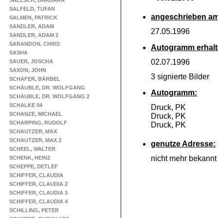
SALESCH, BARBARA
SALFELD, TUFAN
angeschrieben am
SALMEN, PATRICK
SANDLER, ADAM
27.05.1996
SANDLER, ADAM 2
SARANDON, CHRIS
Autogramm erhalt
SASHA
02.07.1996
SAUER, JOSCHA
SAXON, JOHN
3 signierte Bilder
SCHÄFER, BÄRBEL
SCHÄUBLE, DR. WOLFGANG
Autogramm:
SCHÄUBLE, DR. WOLFGANG 2
SCHALKE 04
Druck, PK
SCHANZE, MICHAEL
Druck, PK
SCHARPING, RUDOLF
Druck, PK
SCHAUTZER, MAX
SCHAUTZER, MAX 2
genutze Adresse:
SCHEEL, WALTER
nicht mehr bekannt
SCHENK, HEINZ
SCHEPPE, DETLEF
SCHIFFER, CLAUDIA
SCHIFFER, CLAUDIA 2
SCHIFFER, CLAUDIA 3
SCHIFFER, CLAUDIA 4
SCHILLING, PETER