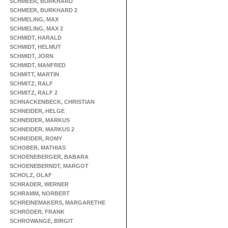
SCHMEER, BURKHARD
SCHMEER, BURKHARD 2
SCHMELING, MAX
SCHMELING, MAX 2
SCHMIDT, HARALD
SCHMIDT, HELMUT
SCHMIDT, JÖRN
SCHMIDT, MANFRED
SCHMITT, MARTIN
SCHMITZ, RALF
SCHMITZ, RALF 2
SCHNACKENBECK, CHRISTIAN
SCHNEIDER, HELGE
SCHNEIDER, MARKUS
SCHNEIDER, MARKUS 2
SCHNEIDER, ROMY
SCHOBER, MATHIAS
SCHOENEBERGER, BABARA
SCHOENEBERNDT, MARGOT
SCHOLZ, OLAF
SCHRADER, WERNER
SCHRAMM, NORBERT
SCHREINEMAKERS, MARGARETHE
SCHRÖDER, FRANK
SCHROWANGE, BIRGIT