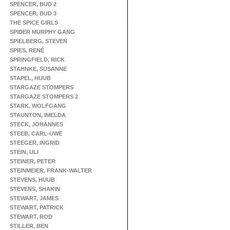
SPENCER, BUD 2
SPENCER, BUD 3
THE SPICE GIRLS
SPIDER MURPHY GANG
SPIELBERG, STEVEN
SPIES, RENÉ
SPRINGFIELD, RICK
STAHNKE, SUSANNE
STAPEL, HUUB
STARGAZE STOMPERS
STARGAZE STOMPERS 2
STARK, WOLFGANG
STAUNTON, IMELDA
STECK, JOHANNES
STEEB, CARL-UWE
STEEGER, INGRID
STEIN, ULI
STEINER, PETER
STEINMEIER, FRANK-WALTER
STEVENS, HUUB
STEVENS, SHAKIN
STEWART, JAMES
STEWART, PATRICK
STEWART, ROD
STILLER, BEN