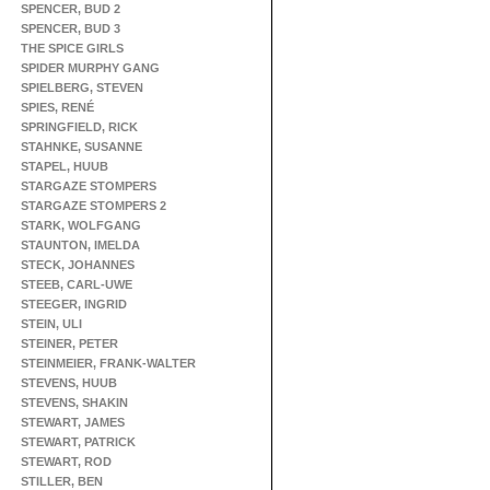
SPENCER, BUD 2
SPENCER, BUD 3
THE SPICE GIRLS
SPIDER MURPHY GANG
SPIELBERG, STEVEN
SPIES, RENÉ
SPRINGFIELD, RICK
STAHNKE, SUSANNE
STAPEL, HUUB
STARGAZE STOMPERS
STARGAZE STOMPERS 2
STARK, WOLFGANG
STAUNTON, IMELDA
STECK, JOHANNES
STEEB, CARL-UWE
STEEGER, INGRID
STEIN, ULI
STEINER, PETER
STEINMEIER, FRANK-WALTER
STEVENS, HUUB
STEVENS, SHAKIN
STEWART, JAMES
STEWART, PATRICK
STEWART, ROD
STILLER, BEN