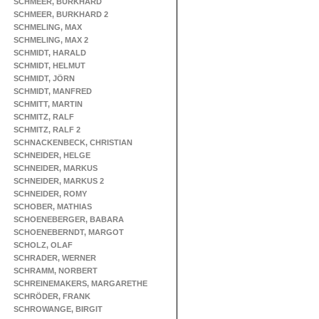
SCHMEER, BURKHARD
SCHMEER, BURKHARD 2
SCHMELING, MAX
SCHMELING, MAX 2
SCHMIDT, HARALD
SCHMIDT, HELMUT
SCHMIDT, JÖRN
SCHMIDT, MANFRED
SCHMITT, MARTIN
SCHMITZ, RALF
SCHMITZ, RALF 2
SCHNACKENBECK, CHRISTIAN
SCHNEIDER, HELGE
SCHNEIDER, MARKUS
SCHNEIDER, MARKUS 2
SCHNEIDER, ROMY
SCHOBER, MATHIAS
SCHOENEBERGER, BABARA
SCHOENEBERNDT, MARGOT
SCHOLZ, OLAF
SCHRADER, WERNER
SCHRAMM, NORBERT
SCHREINEMAKERS, MARGARETHE
SCHRÖDER, FRANK
SCHROWANGE, BIRGIT