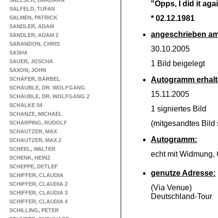
SALESCH, BARBARA
"Opps, I did it aga
SALFELD, TUFAN
* 02.12.1981
SALMEN, PATRICK
SANDLER, ADAM
angeschrieben am
SANDLER, ADAM 2
SARANDON, CHRIS
30.10.2005
SASHA
SAUER, JOSCHA
1 Bild beigelegt
SAXON, JOHN
Autogramm erhalt
SCHÄFER, BÄRBEL
SCHÄUBLE, DR. WOLFGANG
15.11.2005
SCHÄUBLE, DR. WOLFGANG 2
SCHALKE 04
1 signiertes Bild
SCHANZE, MICHAEL
(mitgesandtes Bild s
SCHARPING, RUDOLF
SCHAUTZER, MAX
Autogramm:
SCHAUTZER, MAX 2
SCHEEL, WALTER
echt mit Widmung,
SCHENK, HEINZ
SCHEPPE, DETLEF
genutze Adresse:
SCHIFFER, CLAUDIA
SCHIFFER, CLAUDIA 2
(Via Venue)
SCHIFFER, CLAUDIA 3
Deutschland-
Tour
SCHIFFER, CLAUDIA 4
SCHILLING, PETER