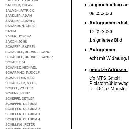
SALESCH, BARBARA
angeschrieben am
SALFELD, TUFAN
SALMEN, PATRICK
08.05.2023
SANDLER, ADAM
SANDLER, ADAM 2
Autogramm erhalt
SARANDON, CHRIS
13.05.2023
SASHA
SAUER, JOSCHA
1 signiertes Bild
SAXON, JOHN
SCHÄFER, BÄRBEL
Autogramm:
SCHÄUBLE, DR. WOLFGANG
SCHÄUBLE, DR. WOLFGANG 2
echt mit Widmung,
SCHALKE 04
SCHANZE, MICHAEL
genutze Adresse:
SCHARPING, RUDOLF
c/o MTS GmbH
SCHAUTZER, MAX
Pleistermühlenweg
SCHAUTZER, MAX 2
D -
48157 Münster
SCHEEL, WALTER
SCHENK, HEINZ
SCHEPPE, DETLEF
SCHIFFER, CLAUDIA
SCHIFFER, CLAUDIA 2
SCHIFFER, CLAUDIA 3
SCHIFFER, CLAUDIA 4
SCHILLING, PETER