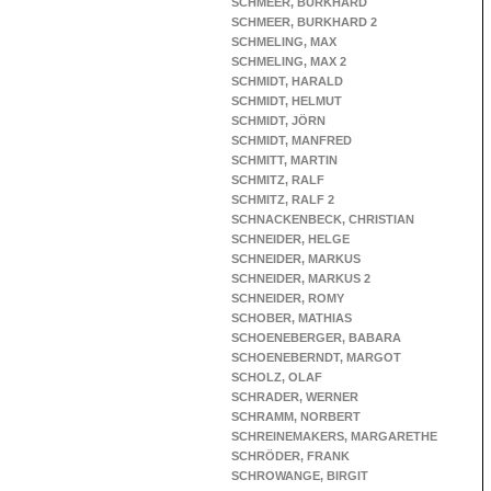
SCHMEER, BURKHARD
SCHMEER, BURKHARD 2
SCHMELING, MAX
SCHMELING, MAX 2
SCHMIDT, HARALD
SCHMIDT, HELMUT
SCHMIDT, JÖRN
SCHMIDT, MANFRED
SCHMITT, MARTIN
SCHMITZ, RALF
SCHMITZ, RALF 2
SCHNACKENBECK, CHRISTIAN
SCHNEIDER, HELGE
SCHNEIDER, MARKUS
SCHNEIDER, MARKUS 2
SCHNEIDER, ROMY
SCHOBER, MATHIAS
SCHOENEBERGER, BABARA
SCHOENEBERNDT, MARGOT
SCHOLZ, OLAF
SCHRADER, WERNER
SCHRAMM, NORBERT
SCHREINEMAKERS, MARGARETHE
SCHRÖDER, FRANK
SCHROWANGE, BIRGIT