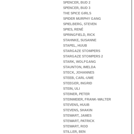
SPENCER, BUD 2
SPENCER, BUD 3
THE SPICE GIRLS
SPIDER MURPHY GANG
SPIELBERG, STEVEN
SPIES, RENÉ
SPRINGFIELD, RICK
STAHNKE, SUSANNE
STAPEL, HUUB
STARGAZE STOMPERS
STARGAZE STOMPERS 2
STARK, WOLFGANG
STAUNTON, IMELDA
STECK, JOHANNES
STEEB, CARL-UWE
STEEGER, INGRID
STEIN, ULI
STEINER, PETER
STEINMEIER, FRANK-WALTER
STEVENS, HUUB
STEVENS, SHAKIN
STEWART, JAMES
STEWART, PATRICK
STEWART, ROD
STILLER, BEN