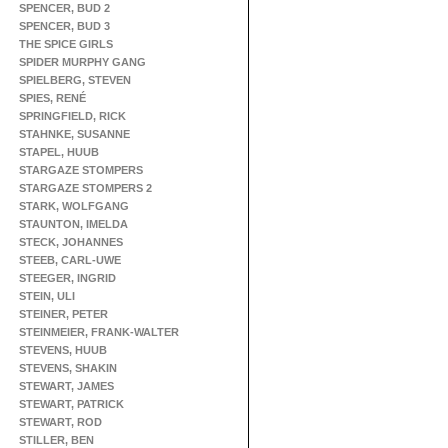
SPENCER, BUD 2
SPENCER, BUD 3
THE SPICE GIRLS
SPIDER MURPHY GANG
SPIELBERG, STEVEN
SPIES, RENÉ
SPRINGFIELD, RICK
STAHNKE, SUSANNE
STAPEL, HUUB
STARGAZE STOMPERS
STARGAZE STOMPERS 2
STARK, WOLFGANG
STAUNTON, IMELDA
STECK, JOHANNES
STEEB, CARL-UWE
STEEGER, INGRID
STEIN, ULI
STEINER, PETER
STEINMEIER, FRANK-WALTER
STEVENS, HUUB
STEVENS, SHAKIN
STEWART, JAMES
STEWART, PATRICK
STEWART, ROD
STILLER, BEN