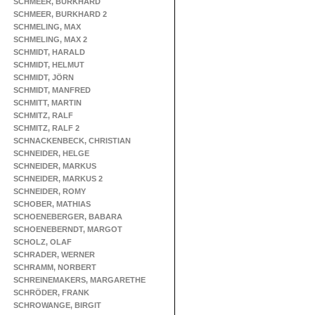
SCHMEER, BURKHARD
SCHMEER, BURKHARD 2
SCHMELING, MAX
SCHMELING, MAX 2
SCHMIDT, HARALD
SCHMIDT, HELMUT
SCHMIDT, JÖRN
SCHMIDT, MANFRED
SCHMITT, MARTIN
SCHMITZ, RALF
SCHMITZ, RALF 2
SCHNACKENBECK, CHRISTIAN
SCHNEIDER, HELGE
SCHNEIDER, MARKUS
SCHNEIDER, MARKUS 2
SCHNEIDER, ROMY
SCHOBER, MATHIAS
SCHOENEBERGER, BABARA
SCHOENEBERNDT, MARGOT
SCHOLZ, OLAF
SCHRADER, WERNER
SCHRAMM, NORBERT
SCHREINEMAKERS, MARGARETHE
SCHRÖDER, FRANK
SCHROWANGE, BIRGIT