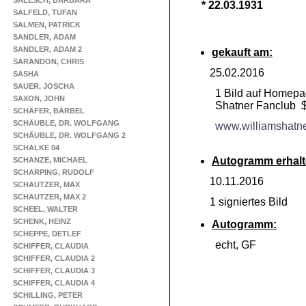
SALESCH, BARBARA
* 22.03.1931
SALFELD, TUFAN
SALMEN, PATRICK
SANDLER, ADAM
SANDLER, ADAM 2
gekauft am:
SARANDON, CHRIS
25.02.2016
SASHA
SAUER, JOSCHA
1 Bild auf Homepa
SAXON, JOHN
Shatner Fanclub $
SCHÄFER, BÄRBEL
SCHÄUBLE, DR. WOLFGANG
www.williamshatn
SCHÄUBLE, DR. WOLFGANG 2
SCHALKE 04
Autogramm erhalt
SCHANZE, MICHAEL
SCHARPING, RUDOLF
10.11.2016
SCHAUTZER, MAX
SCHAUTZER, MAX 2
1 signiertes Bild
SCHEEL, WALTER
SCHENK, HEINZ
Autogramm:
SCHEPPE, DETLEF
echt, GF
SCHIFFER, CLAUDIA
SCHIFFER, CLAUDIA 2
SCHIFFER, CLAUDIA 3
SCHIFFER, CLAUDIA 4
SCHILLING, PETER