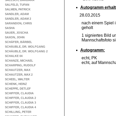
SALESCH, BARBARA
SALFELD, TUFAN
Autogramm erhalt
SALMEN, PATRICK
SANDLER, ADAM
28.03.2015
SANDLER, ADAM 2
nach einem Spiel 
SARANDON, CHRIS
geholt
SASHA
SAUER, JOSCHA
1 signiertes Bild u
SAXON, JOHN
Mannschaftsfoto si
SCHÄFER, BÄRBEL
SCHÄUBLE, DR. WOLFGANG
Autogramm:
SCHÄUBLE, DR. WOLFGANG 2
SCHALKE 04
echt, PK
SCHANZE, MICHAEL
echt, auf Mannscha
SCHARPING, RUDOLF
SCHAUTZER, MAX
SCHAUTZER, MAX 2
SCHEEL, WALTER
SCHENK, HEINZ
SCHEPPE, DETLEF
SCHIFFER, CLAUDIA
SCHIFFER, CLAUDIA 2
SCHIFFER, CLAUDIA 3
SCHIFFER, CLAUDIA 4
SCHILLING, PETER