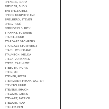
SPENCER, BUD 2
SPENCER, BUD 3
THE SPICE GIRLS
SPIDER MURPHY GANG
SPIELBERG, STEVEN
SPIES, RENÉ
SPRINGFIELD, RICK
STAHNKE, SUSANNE
STAPEL, HUUB
STARGAZE STOMPERS
STARGAZE STOMPERS 2
STARK, WOLFGANG
STAUNTON, IMELDA
STECK, JOHANNES
STEEB, CARL-UWE
STEEGER, INGRID
STEIN, ULI
STEINER, PETER
STEINMEIER, FRANK-WALTER
STEVENS, HUUB
STEVENS, SHAKIN
STEWART, JAMES
STEWART, PATRICK
STEWART, ROD
STILLER, BEN