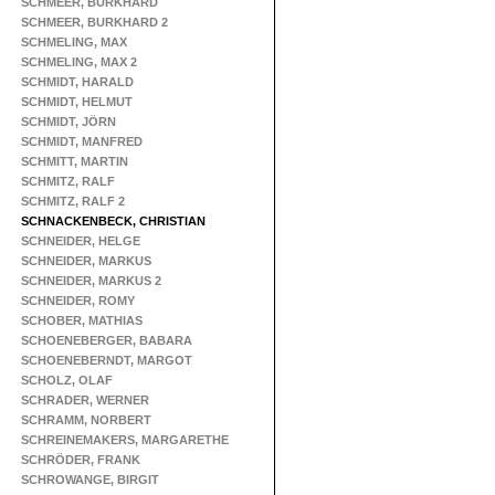
SCHMEER, BURKHARD
SCHMEER, BURKHARD 2
SCHMELING, MAX
SCHMELING, MAX 2
SCHMIDT, HARALD
SCHMIDT, HELMUT
SCHMIDT, JÖRN
SCHMIDT, MANFRED
SCHMITT, MARTIN
SCHMITZ, RALF
SCHMITZ, RALF 2
SCHNACKENBECK, CHRISTIAN
SCHNEIDER, HELGE
SCHNEIDER, MARKUS
SCHNEIDER, MARKUS 2
SCHNEIDER, ROMY
SCHOBER, MATHIAS
SCHOENEBERGER, BABARA
SCHOENEBERNDT, MARGOT
SCHOLZ, OLAF
SCHRADER, WERNER
SCHRAMM, NORBERT
SCHREINEMAKERS, MARGARETHE
SCHRÖDER, FRANK
SCHROWANGE, BIRGIT