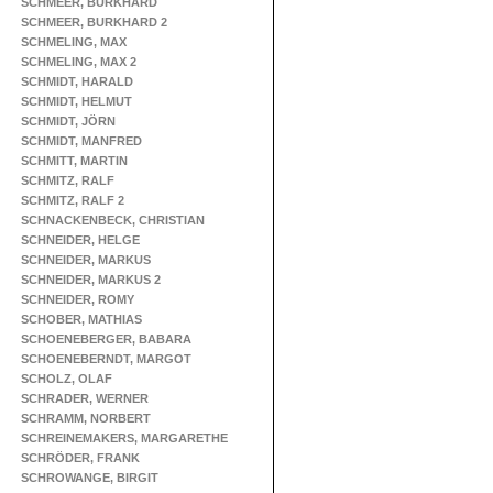
SCHMEER, BURKHARD
SCHMEER, BURKHARD 2
SCHMELING, MAX
SCHMELING, MAX 2
SCHMIDT, HARALD
SCHMIDT, HELMUT
SCHMIDT, JÖRN
SCHMIDT, MANFRED
SCHMITT, MARTIN
SCHMITZ, RALF
SCHMITZ, RALF 2
SCHNACKENBECK, CHRISTIAN
SCHNEIDER, HELGE
SCHNEIDER, MARKUS
SCHNEIDER, MARKUS 2
SCHNEIDER, ROMY
SCHOBER, MATHIAS
SCHOENEBERGER, BABARA
SCHOENEBERNDT, MARGOT
SCHOLZ, OLAF
SCHRADER, WERNER
SCHRAMM, NORBERT
SCHREINEMAKERS, MARGARETHE
SCHRÖDER, FRANK
SCHROWANGE, BIRGIT