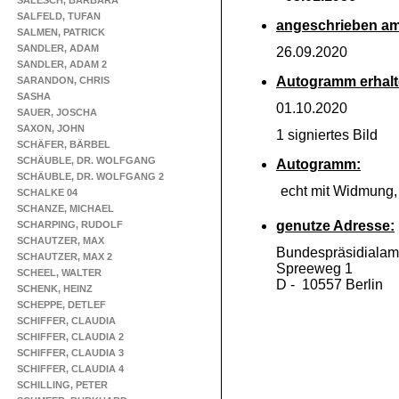
SALESCH, BARBARA
SALFELD, TUFAN
angeschrieben am
SALMEN, PATRICK
SANDLER, ADAM
26.09.2020
SANDLER, ADAM 2
Autogramm erhalt
SARANDON, CHRIS
SASHA
01.10.2020
SAUER, JOSCHA
SAXON, JOHN
1 signiertes Bild
SCHÄFER, BÄRBEL
SCHÄUBLE, DR. WOLFGANG
Autogramm:
SCHÄUBLE, DR. WOLFGANG 2
echt mit Widmung
SCHALKE 04
SCHANZE, MICHAEL
genutze Adresse:
SCHARPING, RUDOLF
SCHAUTZER, MAX
Bundespräsidialam
SCHAUTZER, MAX 2
Spreeweg 1
SCHEEL, WALTER
D -
10557 Berlin
SCHENK, HEINZ
SCHEPPE, DETLEF
SCHIFFER, CLAUDIA
SCHIFFER, CLAUDIA 2
SCHIFFER, CLAUDIA 3
SCHIFFER, CLAUDIA 4
SCHILLING, PETER