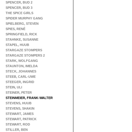
SPENCER, BUD 2
SPENCER, BUD 3
THE SPICE GIRLS
SPIDER MURPHY GANG
SPIELBERG, STEVEN
SPIES, RENÉ
SPRINGFIELD, RICK
STAHNKE, SUSANNE
STAPEL, HUUB
STARGAZE STOMPERS
STARGAZE STOMPERS 2
STARK, WOLFGANG
STAUNTON, IMELDA
STECK, JOHANNES
STEEB, CARL-UWE
STEEGER, INGRID
STEIN, ULI
STEINER, PETER
STEINMEIER, FRANK-WALTER
STEVENS, HUUB
STEVENS, SHAKIN
STEWART, JAMES
STEWART, PATRICK
STEWART, ROD
STILLER, BEN