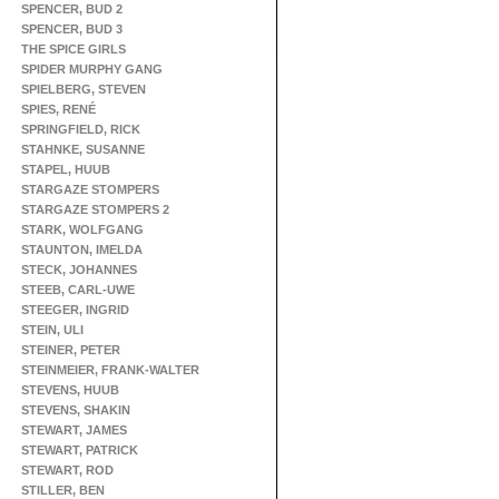
SPENCER, BUD 2
SPENCER, BUD 3
THE SPICE GIRLS
SPIDER MURPHY GANG
SPIELBERG, STEVEN
SPIES, RENÉ
SPRINGFIELD, RICK
STAHNKE, SUSANNE
STAPEL, HUUB
STARGAZE STOMPERS
STARGAZE STOMPERS 2
STARK, WOLFGANG
STAUNTON, IMELDA
STECK, JOHANNES
STEEB, CARL-UWE
STEEGER, INGRID
STEIN, ULI
STEINER, PETER
STEINMEIER, FRANK-WALTER
STEVENS, HUUB
STEVENS, SHAKIN
STEWART, JAMES
STEWART, PATRICK
STEWART, ROD
STILLER, BEN