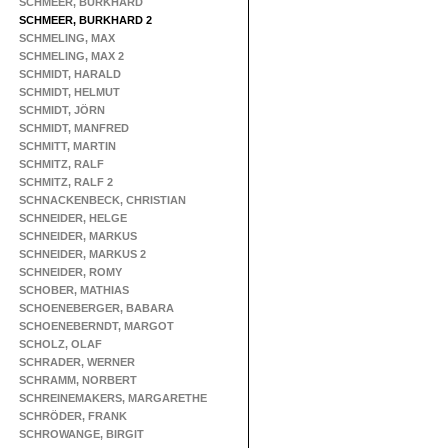
SCHMEER, BURKHARD
SCHMEER, BURKHARD 2
SCHMELING, MAX
SCHMELING, MAX 2
SCHMIDT, HARALD
SCHMIDT, HELMUT
SCHMIDT, JÖRN
SCHMIDT, MANFRED
SCHMITT, MARTIN
SCHMITZ, RALF
SCHMITZ, RALF 2
SCHNACKENBECK, CHRISTIAN
SCHNEIDER, HELGE
SCHNEIDER, MARKUS
SCHNEIDER, MARKUS 2
SCHNEIDER, ROMY
SCHOBER, MATHIAS
SCHOENEBERGER, BABARA
SCHOENEBERNDT, MARGOT
SCHOLZ, OLAF
SCHRADER, WERNER
SCHRAMM, NORBERT
SCHREINEMAKERS, MARGARETHE
SCHRÖDER, FRANK
SCHROWANGE, BIRGIT