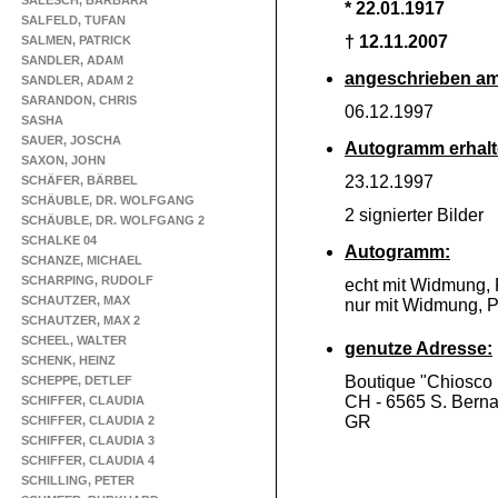
SALESCH, BARBARA
* 22.01.1917
SALFELD, TUFAN
† 12.11.2007
SALMEN, PATRICK
SANDLER, ADAM
angeschrieben am
SANDLER, ADAM 2
SARANDON, CHRIS
06.12.1997
SASHA
SAUER, JOSCHA
Autogramm erhalt
SAXON, JOHN
23.12.1997
SCHÄFER, BÄRBEL
SCHÄUBLE, DR. WOLFGANG
2 signierter Bilder
SCHÄUBLE, DR. WOLFGANG 2
SCHALKE 04
Autogramm:
SCHANZE, MICHAEL
SCHARPING, RUDOLF
echt mit Widmung,
SCHAUTZER, MAX
nur mit Widmung, 
SCHAUTZER, MAX 2
SCHEEL, WALTER
genutze Adresse:
SCHENK, HEINZ
Boutique "Chiosco
SCHEPPE, DETLEF
CH -
6565 S. Berna
SCHIFFER, CLAUDIA
GR
SCHIFFER, CLAUDIA 2
SCHIFFER, CLAUDIA 3
SCHIFFER, CLAUDIA 4
SCHILLING, PETER