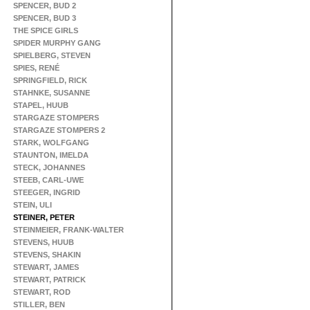
SPENCER, BUD 2
SPENCER, BUD 3
THE SPICE GIRLS
SPIDER MURPHY GANG
SPIELBERG, STEVEN
SPIES, RENÉ
SPRINGFIELD, RICK
STAHNKE, SUSANNE
STAPEL, HUUB
STARGAZE STOMPERS
STARGAZE STOMPERS 2
STARK, WOLFGANG
STAUNTON, IMELDA
STECK, JOHANNES
STEEB, CARL-UWE
STEEGER, INGRID
STEIN, ULI
STEINER, PETER
STEINMEIER, FRANK-WALTER
STEVENS, HUUB
STEVENS, SHAKIN
STEWART, JAMES
STEWART, PATRICK
STEWART, ROD
STILLER, BEN