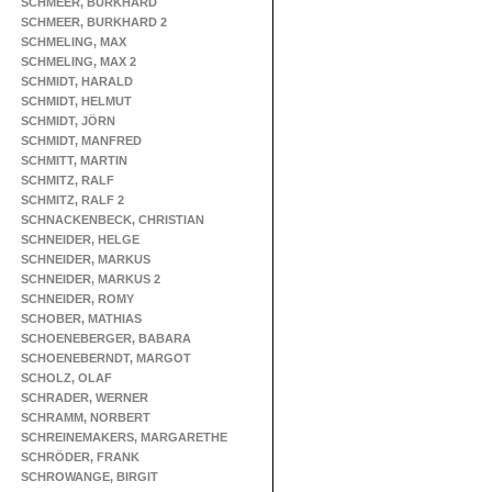
SCHMEER, BURKHARD
SCHMEER, BURKHARD 2
SCHMELING, MAX
SCHMELING, MAX 2
SCHMIDT, HARALD
SCHMIDT, HELMUT
SCHMIDT, JÖRN
SCHMIDT, MANFRED
SCHMITT, MARTIN
SCHMITZ, RALF
SCHMITZ, RALF 2
SCHNACKENBECK, CHRISTIAN
SCHNEIDER, HELGE
SCHNEIDER, MARKUS
SCHNEIDER, MARKUS 2
SCHNEIDER, ROMY
SCHOBER, MATHIAS
SCHOENEBERGER, BABARA
SCHOENEBERNDT, MARGOT
SCHOLZ, OLAF
SCHRADER, WERNER
SCHRAMM, NORBERT
SCHREINEMAKERS, MARGARETHE
SCHRÖDER, FRANK
SCHROWANGE, BIRGIT