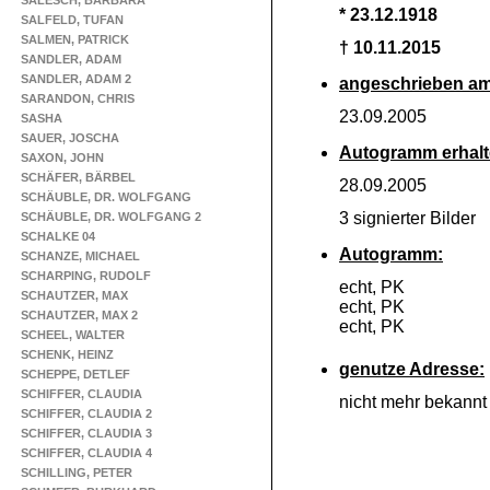
SALESCH, BARBARA
* 23.12.1918
SALFELD, TUFAN
SALMEN, PATRICK
† 10.11.2015
SANDLER, ADAM
SANDLER, ADAM 2
angeschrieben am
SARANDON, CHRIS
23.09.2005
SASHA
SAUER, JOSCHA
Autogramm erhalt
SAXON, JOHN
SCHÄFER, BÄRBEL
28.09.2005
SCHÄUBLE, DR. WOLFGANG
3 signierter Bilder
SCHÄUBLE, DR. WOLFGANG 2
SCHALKE 04
Autogramm:
SCHANZE, MICHAEL
SCHARPING, RUDOLF
echt, PK
SCHAUTZER, MAX
echt, PK
SCHAUTZER, MAX 2
echt, PK
SCHEEL, WALTER
SCHENK, HEINZ
genutze Adresse:
SCHEPPE, DETLEF
SCHIFFER, CLAUDIA
nicht mehr bekannt
SCHIFFER, CLAUDIA 2
SCHIFFER, CLAUDIA 3
SCHIFFER, CLAUDIA 4
SCHILLING, PETER