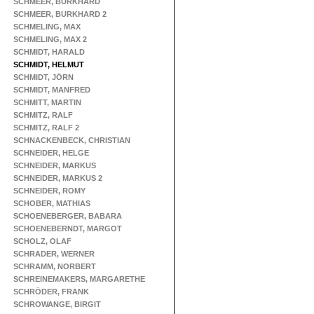
SCHMEER, BURKHARD
SCHMEER, BURKHARD 2
SCHMELING, MAX
SCHMELING, MAX 2
SCHMIDT, HARALD
SCHMIDT, HELMUT
SCHMIDT, JÖRN
SCHMIDT, MANFRED
SCHMITT, MARTIN
SCHMITZ, RALF
SCHMITZ, RALF 2
SCHNACKENBECK, CHRISTIAN
SCHNEIDER, HELGE
SCHNEIDER, MARKUS
SCHNEIDER, MARKUS 2
SCHNEIDER, ROMY
SCHOBER, MATHIAS
SCHOENEBERGER, BABARA
SCHOENEBERNDT, MARGOT
SCHOLZ, OLAF
SCHRADER, WERNER
SCHRAMM, NORBERT
SCHREINEMAKERS, MARGARETHE
SCHRÖDER, FRANK
SCHROWANGE, BIRGIT