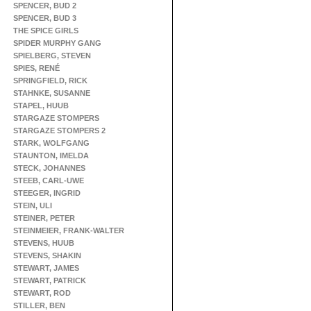
SPENCER, BUD 2
SPENCER, BUD 3
THE SPICE GIRLS
SPIDER MURPHY GANG
SPIELBERG, STEVEN
SPIES, RENÉ
SPRINGFIELD, RICK
STAHNKE, SUSANNE
STAPEL, HUUB
STARGAZE STOMPERS
STARGAZE STOMPERS 2
STARK, WOLFGANG
STAUNTON, IMELDA
STECK, JOHANNES
STEEB, CARL-UWE
STEEGER, INGRID
STEIN, ULI
STEINER, PETER
STEINMEIER, FRANK-WALTER
STEVENS, HUUB
STEVENS, SHAKIN
STEWART, JAMES
STEWART, PATRICK
STEWART, ROD
STILLER, BEN