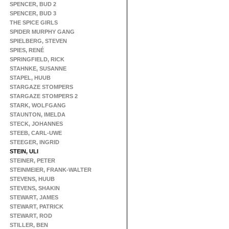
SPENCER, BUD 2
SPENCER, BUD 3
THE SPICE GIRLS
SPIDER MURPHY GANG
SPIELBERG, STEVEN
SPIES, RENÉ
SPRINGFIELD, RICK
STAHNKE, SUSANNE
STAPEL, HUUB
STARGAZE STOMPERS
STARGAZE STOMPERS 2
STARK, WOLFGANG
STAUNTON, IMELDA
STECK, JOHANNES
STEEB, CARL-UWE
STEEGER, INGRID
STEIN, ULI
STEINER, PETER
STEINMEIER, FRANK-WALTER
STEVENS, HUUB
STEVENS, SHAKIN
STEWART, JAMES
STEWART, PATRICK
STEWART, ROD
STILLER, BEN