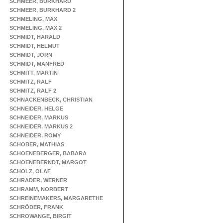
SCHMEER, BURKHARD
SCHMEER, BURKHARD 2
SCHMELING, MAX
SCHMELING, MAX 2
SCHMIDT, HARALD
SCHMIDT, HELMUT
SCHMIDT, JÖRN
SCHMIDT, MANFRED
SCHMITT, MARTIN
SCHMITZ, RALF
SCHMITZ, RALF 2
SCHNACKENBECK, CHRISTIAN
SCHNEIDER, HELGE
SCHNEIDER, MARKUS
SCHNEIDER, MARKUS 2
SCHNEIDER, ROMY
SCHOBER, MATHIAS
SCHOENEBERGER, BABARA
SCHOENEBERNDT, MARGOT
SCHOLZ, OLAF
SCHRADER, WERNER
SCHRAMM, NORBERT
SCHREINEMAKERS, MARGARETHE
SCHRÖDER, FRANK
SCHROWANGE, BIRGIT