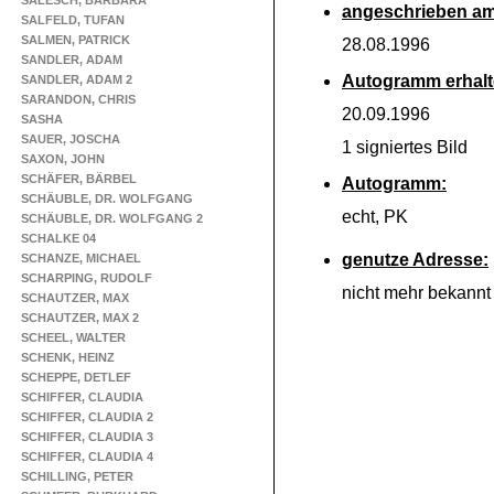
SALESCH, BARBARA
angeschrieben am
SALFELD, TUFAN
SALMEN, PATRICK
28.08.1996
SANDLER, ADAM
Autogramm erhalt
SANDLER, ADAM 2
SARANDON, CHRIS
20.09.1996
SASHA
SAUER, JOSCHA
1 signiertes Bild
SAXON, JOHN
SCHÄFER, BÄRBEL
Autogramm:
SCHÄUBLE, DR. WOLFGANG
echt, PK
SCHÄUBLE, DR. WOLFGANG 2
SCHALKE 04
genutze Adresse:
SCHANZE, MICHAEL
SCHARPING, RUDOLF
nicht mehr bekannt
SCHAUTZER, MAX
SCHAUTZER, MAX 2
SCHEEL, WALTER
SCHENK, HEINZ
SCHEPPE, DETLEF
SCHIFFER, CLAUDIA
SCHIFFER, CLAUDIA 2
SCHIFFER, CLAUDIA 3
SCHIFFER, CLAUDIA 4
SCHILLING, PETER