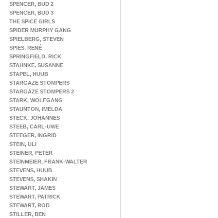
SPENCER, BUD 2
SPENCER, BUD 3
THE SPICE GIRLS
SPIDER MURPHY GANG
SPIELBERG, STEVEN
SPIES, RENÉ
SPRINGFIELD, RICK
STAHNKE, SUSANNE
STAPEL, HUUB
STARGAZE STOMPERS
STARGAZE STOMPERS 2
STARK, WOLFGANG
STAUNTON, IMELDA
STECK, JOHANNES
STEEB, CARL-UWE
STEEGER, INGRID
STEIN, ULI
STEINER, PETER
STEINMEIER, FRANK-WALTER
STEVENS, HUUB
STEVENS, SHAKIN
STEWART, JAMES
STEWART, PATRICK
STEWART, ROD
STILLER, BEN