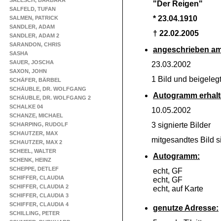
SALESCH, BARBARA
"Der Reigen"
SALFELD, TUFAN
* 23.04.1910
SALMEN, PATRICK
SANDLER, ADAM
† 22.02.2005
SANDLER, ADAM 2
SARANDON, CHRIS
angeschrieben am
SASHA
SAUER, JOSCHA
23.03.2002
SAXON, JOHN
1 Bild und beigeleg
SCHÄFER, BÄRBEL
SCHÄUBLE, DR. WOLFGANG
Autogramm erhalt
SCHÄUBLE, DR. WOLFGANG 2
SCHALKE 04
10.05.2002
SCHANZE, MICHAEL
3 signierte Bilder
SCHARPING, RUDOLF
SCHAUTZER, MAX
mitgesandtes Bild si
SCHAUTZER, MAX 2
SCHEEL, WALTER
Autogramm:
SCHENK, HEINZ
SCHEPPE, DETLEF
echt, GF
SCHIFFER, CLAUDIA
echt, GF
SCHIFFER, CLAUDIA 2
echt, auf Karte
SCHIFFER, CLAUDIA 3
SCHIFFER, CLAUDIA 4
genutze Adresse:
SCHILLING, PETER