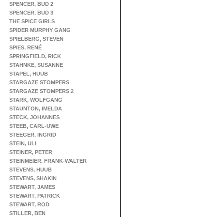
SPENCER, BUD 2
SPENCER, BUD 3
THE SPICE GIRLS
SPIDER MURPHY GANG
SPIELBERG, STEVEN
SPIES, RENÉ
SPRINGFIELD, RICK
STAHNKE, SUSANNE
STAPEL, HUUB
STARGAZE STOMPERS
STARGAZE STOMPERS 2
STARK, WOLFGANG
STAUNTON, IMELDA
STECK, JOHANNES
STEEB, CARL-UWE
STEEGER, INGRID
STEIN, ULI
STEINER, PETER
STEINMEIER, FRANK-WALTER
STEVENS, HUUB
STEVENS, SHAKIN
STEWART, JAMES
STEWART, PATRICK
STEWART, ROD
STILLER, BEN