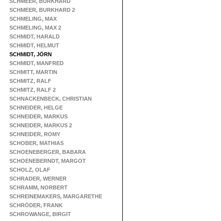
SCHMEER, BURKHARD
SCHMEER, BURKHARD 2
SCHMELING, MAX
SCHMELING, MAX 2
SCHMIDT, HARALD
SCHMIDT, HELMUT
SCHMIDT, JÖRN
SCHMIDT, MANFRED
SCHMITT, MARTIN
SCHMITZ, RALF
SCHMITZ, RALF 2
SCHNACKENBECK, CHRISTIAN
SCHNEIDER, HELGE
SCHNEIDER, MARKUS
SCHNEIDER, MARKUS 2
SCHNEIDER, ROMY
SCHOBER, MATHIAS
SCHOENEBERGER, BABARA
SCHOENEBERNDT, MARGOT
SCHOLZ, OLAF
SCHRADER, WERNER
SCHRAMM, NORBERT
SCHREINEMAKERS, MARGARETHE
SCHRÖDER, FRANK
SCHROWANGE, BIRGIT