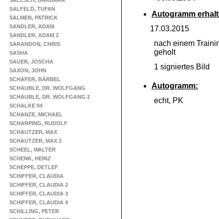
SALESCH, BARBARA
SALFELD, TUFAN
Autogramm erhalt
SALMEN, PATRICK
SANDLER, ADAM
17.03.2015
SANDLER, ADAM 2
nach einem Traini
SARANDON, CHRIS
geholt
SASHA
SAUER, JOSCHA
1 signiertes Bild
SAXON, JOHN
SCHÄFER, BÄRBEL
Autogramm:
SCHÄUBLE, DR. WOLFGANG
SCHÄUBLE, DR. WOLFGANG 2
echt, PK
SCHALKE 04
SCHANZE, MICHAEL
SCHARPING, RUDOLF
SCHAUTZER, MAX
SCHAUTZER, MAX 2
SCHEEL, WALTER
SCHENK, HEINZ
SCHEPPE, DETLEF
SCHIFFER, CLAUDIA
SCHIFFER, CLAUDIA 2
SCHIFFER, CLAUDIA 3
SCHIFFER, CLAUDIA 4
SCHILLING, PETER