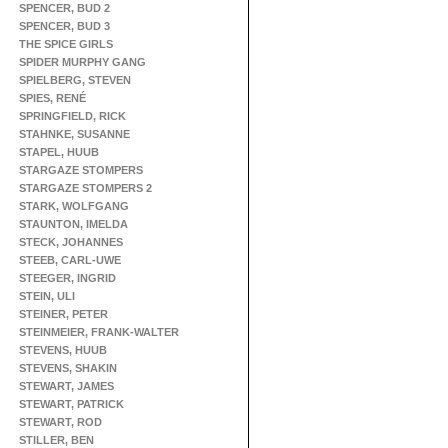
SPENCER, BUD 2
SPENCER, BUD 3
THE SPICE GIRLS
SPIDER MURPHY GANG
SPIELBERG, STEVEN
SPIES, RENÉ
SPRINGFIELD, RICK
STAHNKE, SUSANNE
STAPEL, HUUB
STARGAZE STOMPERS
STARGAZE STOMPERS 2
STARK, WOLFGANG
STAUNTON, IMELDA
STECK, JOHANNES
STEEB, CARL-UWE
STEEGER, INGRID
STEIN, ULI
STEINER, PETER
STEINMEIER, FRANK-WALTER
STEVENS, HUUB
STEVENS, SHAKIN
STEWART, JAMES
STEWART, PATRICK
STEWART, ROD
STILLER, BEN