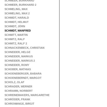
SCHMEER, BURKHARD
SCHMEER, BURKHARD 2
SCHMELING, MAX
SCHMELING, MAX 2
SCHMIDT, HARALD
SCHMIDT, HELMUT
SCHMIDT, JÖRN
SCHMIDT, MANFRED
SCHMITT, MARTIN
SCHMITZ, RALF
SCHMITZ, RALF 2
SCHNACKENBECK, CHRISTIAN
SCHNEIDER, HELGE
SCHNEIDER, MARKUS
SCHNEIDER, MARKUS 2
SCHNEIDER, ROMY
SCHOBER, MATHIAS
SCHOENEBERGER, BABARA
SCHOENEBERNDT, MARGOT
SCHOLZ, OLAF
SCHRADER, WERNER
SCHRAMM, NORBERT
SCHREINEMAKERS, MARGARETHE
SCHRÖDER, FRANK
SCHROWANGE, BIRGIT