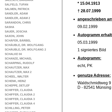
SALESCH, BARBARA
* 15.04.1913
SALFELD, TUFAN
SALMEN, PATRICK
† 28.07.1999
SANDLER, ADAM
SANDLER, ADAM 2
angeschrieben am
SARANDON, CHRIS
09.02.1999
SASHA
SAUER, JOSCHA
Autogramm erhalt
SAXON, JOHN
SCHÄFER, BÄRBEL
05.03.1999
SCHÄUBLE, DR. WOLFGANG
1 signiertes Bild
SCHÄUBLE, DR. WOLFGANG 2
SCHALKE 04
Autogramm:
SCHANZE, MICHAEL
SCHARPING, RUDOLF
echt, PK
SCHAUTZER, MAX
SCHAUTZER, MAX 2
genutze Adresse:
SCHEEL, WALTER
SCHENK, HEINZ
Waldschmidtweg 9
SCHEPPE, DETLEF
D -
82541 Münsing
SCHIFFER, CLAUDIA
SCHIFFER, CLAUDIA 2
SCHIFFER, CLAUDIA 3
SCHIFFER, CLAUDIA 4
SCHILLING, PETER