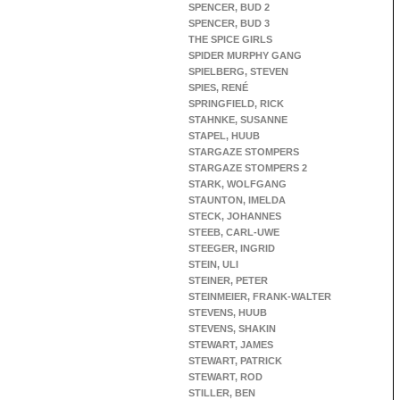
SPENCER, BUD 2
SPENCER, BUD 3
THE SPICE GIRLS
SPIDER MURPHY GANG
SPIELBERG, STEVEN
SPIES, RENÉ
SPRINGFIELD, RICK
STAHNKE, SUSANNE
STAPEL, HUUB
STARGAZE STOMPERS
STARGAZE STOMPERS 2
STARK, WOLFGANG
STAUNTON, IMELDA
STECK, JOHANNES
STEEB, CARL-UWE
STEEGER, INGRID
STEIN, ULI
STEINER, PETER
STEINMEIER, FRANK-WALTER
STEVENS, HUUB
STEVENS, SHAKIN
STEWART, JAMES
STEWART, PATRICK
STEWART, ROD
STILLER, BEN