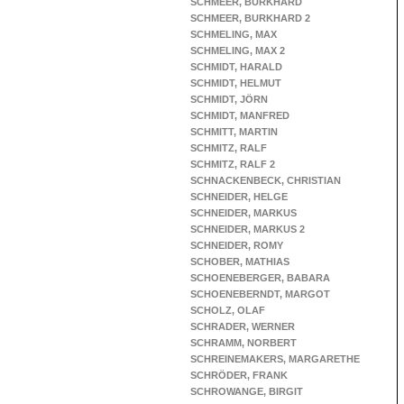
SCHMEER, BURKHARD
SCHMEER, BURKHARD 2
SCHMELING, MAX
SCHMELING, MAX 2
SCHMIDT, HARALD
SCHMIDT, HELMUT
SCHMIDT, JÖRN
SCHMIDT, MANFRED
SCHMITT, MARTIN
SCHMITZ, RALF
SCHMITZ, RALF 2
SCHNACKENBECK, CHRISTIAN
SCHNEIDER, HELGE
SCHNEIDER, MARKUS
SCHNEIDER, MARKUS 2
SCHNEIDER, ROMY
SCHOBER, MATHIAS
SCHOENEBERGER, BABARA
SCHOENEBERNDT, MARGOT
SCHOLZ, OLAF
SCHRADER, WERNER
SCHRAMM, NORBERT
SCHREINEMAKERS, MARGARETHE
SCHRÖDER, FRANK
SCHROWANGE, BIRGIT