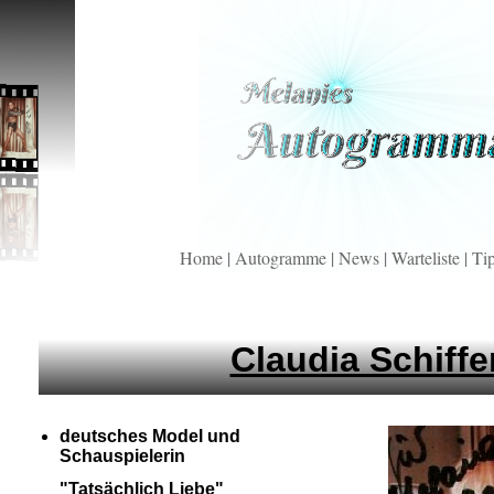
Home
|
Autogramme
|
News
|
Warteliste
|
Ti
Claudia Schiffe
deutsches Model und
Schauspielerin
"Tatsächlich Liebe"