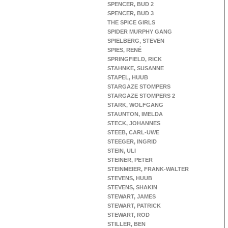
SPENCER, BUD 2
SPENCER, BUD 3
THE SPICE GIRLS
SPIDER MURPHY GANG
SPIELBERG, STEVEN
SPIES, RENÉ
SPRINGFIELD, RICK
STAHNKE, SUSANNE
STAPEL, HUUB
STARGAZE STOMPERS
STARGAZE STOMPERS 2
STARK, WOLFGANG
STAUNTON, IMELDA
STECK, JOHANNES
STEEB, CARL-UWE
STEEGER, INGRID
STEIN, ULI
STEINER, PETER
STEINMEIER, FRANK-WALTER
STEVENS, HUUB
STEVENS, SHAKIN
STEWART, JAMES
STEWART, PATRICK
STEWART, ROD
STILLER, BEN