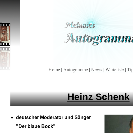
Home
|
Autogramme
|
News
|
Warteliste
|
Ti
Heinz Schenk
deutscher Moderator und Sänger
"Der blaue Bock"