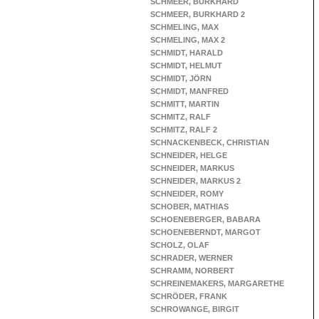
SCHMEER, BURKHARD
SCHMEER, BURKHARD 2
SCHMELING, MAX
SCHMELING, MAX 2
SCHMIDT, HARALD
SCHMIDT, HELMUT
SCHMIDT, JÖRN
SCHMIDT, MANFRED
SCHMITT, MARTIN
SCHMITZ, RALF
SCHMITZ, RALF 2
SCHNACKENBECK, CHRISTIAN
SCHNEIDER, HELGE
SCHNEIDER, MARKUS
SCHNEIDER, MARKUS 2
SCHNEIDER, ROMY
SCHOBER, MATHIAS
SCHOENEBERGER, BABARA
SCHOENEBERNDT, MARGOT
SCHOLZ, OLAF
SCHRADER, WERNER
SCHRAMM, NORBERT
SCHREINEMAKERS, MARGARETHE
SCHRÖDER, FRANK
SCHROWANGE, BIRGIT