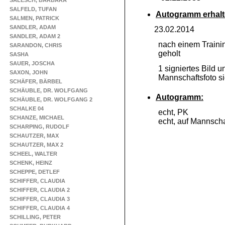
SALESCH, BARBARA
SALFELD, TUFAN
Autogramm erhalt
SALMEN, PATRICK
SANDLER, ADAM
23.02.2014
SANDLER, ADAM 2
nach einem Traini
SARANDON, CHRIS
geholt
SASHA
SAUER, JOSCHA
1 signiertes Bild u
SAXON, JOHN
Mannschaftsfoto si
SCHÄFER, BÄRBEL
SCHÄUBLE, DR. WOLFGANG
Autogramm:
SCHÄUBLE, DR. WOLFGANG 2
SCHALKE 04
echt, PK
SCHANZE, MICHAEL
echt, auf Mannscha
SCHARPING, RUDOLF
SCHAUTZER, MAX
SCHAUTZER, MAX 2
SCHEEL, WALTER
SCHENK, HEINZ
SCHEPPE, DETLEF
SCHIFFER, CLAUDIA
SCHIFFER, CLAUDIA 2
SCHIFFER, CLAUDIA 3
SCHIFFER, CLAUDIA 4
SCHILLING, PETER