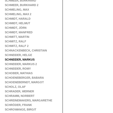
SCHMEER, BURKHARD
SCHMEER, BURKHARD 2
SCHMELING, MAX
SCHMELING, MAX 2
SCHMIDT, HARALD
SCHMIDT, HELMUT
SCHMIDT, JÖRN
SCHMIDT, MANFRED
SCHMITT, MARTIN
SCHMITZ, RALF
SCHMITZ, RALF 2
SCHNACKENBECK, CHRISTIAN
SCHNEIDER, HELGE
SCHNEIDER, MARKUS
SCHNEIDER, MARKUS 2
SCHNEIDER, ROMY
SCHOBER, MATHIAS
SCHOENEBERGER, BABARA
SCHOENEBERNDT, MARGOT
SCHOLZ, OLAF
SCHRADER, WERNER
SCHRAMM, NORBERT
SCHREINEMAKERS, MARGARETHE
SCHRÖDER, FRANK
SCHROWANGE, BIRGIT