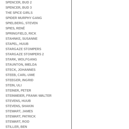
SPENCER, BUD 2
SPENCER, BUD 3
THE SPICE GIRLS
SPIDER MURPHY GANG
SPIELBERG, STEVEN
SPIES, RENÉ
SPRINGFIELD, RICK
STAHNKE, SUSANNE
STAPEL, HUUB
STARGAZE STOMPERS
STARGAZE STOMPERS 2
STARK, WOLFGANG
STAUNTON, IMELDA
STECK, JOHANNES
STEEB, CARL-UWE
STEEGER, INGRID
STEIN, ULI
STEINER, PETER
STEINMEIER, FRANK-WALTER
STEVENS, HUUB
STEVENS, SHAKIN
STEWART, JAMES
STEWART, PATRICK
STEWART, ROD
STILLER, BEN