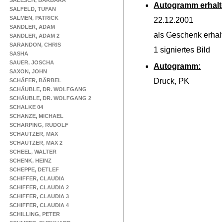
SALESCH, BARBARA
Autogramm erhalt
SALFELD, TUFAN
SALMEN, PATRICK
22.12.2001
SANDLER, ADAM
als Geschenk erhal
SANDLER, ADAM 2
SARANDON, CHRIS
1 signiertes Bild
SASHA
SAUER, JOSCHA
Autogramm:
SAXON, JOHN
Druck, PK
SCHÄFER, BÄRBEL
SCHÄUBLE, DR. WOLFGANG
SCHÄUBLE, DR. WOLFGANG 2
SCHALKE 04
SCHANZE, MICHAEL
SCHARPING, RUDOLF
SCHAUTZER, MAX
SCHAUTZER, MAX 2
SCHEEL, WALTER
SCHENK, HEINZ
SCHEPPE, DETLEF
SCHIFFER, CLAUDIA
SCHIFFER, CLAUDIA 2
SCHIFFER, CLAUDIA 3
SCHIFFER, CLAUDIA 4
SCHILLING, PETER