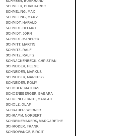
SCHMEER, BURKHARD
SCHMEER, BURKHARD 2
SCHMELING, MAX
SCHMELING, MAX 2
SCHMIDT, HARALD
SCHMIDT, HELMUT
SCHMIDT, JÖRN
SCHMIDT, MANFRED
SCHMITT, MARTIN
SCHMITZ, RALF
SCHMITZ, RALF 2
SCHNACKENBECK, CHRISTIAN
SCHNEIDER, HELGE
SCHNEIDER, MARKUS
SCHNEIDER, MARKUS 2
SCHNEIDER, ROMY
SCHOBER, MATHIAS
SCHOENEBERGER, BABARA
SCHOENEBERNDT, MARGOT
SCHOLZ, OLAF
SCHRADER, WERNER
SCHRAMM, NORBERT
SCHREINEMAKERS, MARGARETHE
SCHRÖDER, FRANK
SCHROWANGE, BIRGIT