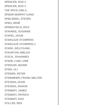
SPENCER, BUD 2
SPENCER, BUD 3
THE SPICE GIRLS
SPIDER MURPHY GANG
SPIELBERG, STEVEN
SPIES, RENÉ
SPRINGFIELD, RICK
STAHNKE, SUSANNE
STAPEL, HUUB
STARGAZE STOMPERS
STARGAZE STOMPERS 2
STARK, WOLFGANG
STAUNTON, IMELDA
STECK, JOHANNES
STEEB, CARL-UWE
STEEGER, INGRID
STEIN, ULI
STEINER, PETER
STEINMEIER, FRANK-WALTER
STEVENS, HUUB
STEVENS, SHAKIN
STEWART, JAMES
STEWART, PATRICK
STEWART, ROD
STILLER, BEN