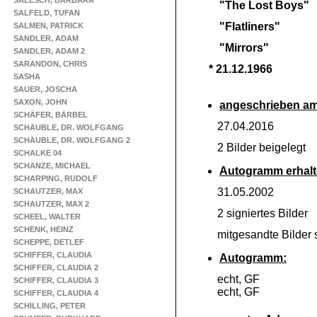
SALESCH, BARBARA
"The Lost Boys"
SALFELD, TUFAN
"Flatliners"
SALMEN, PATRICK
SANDLER, ADAM
"Mirrors"
SANDLER, ADAM 2
SARANDON, CHRIS
* 21.12.1966
SASHA
SAUER, JOSCHA
SAXON, JOHN
angeschrieben am
SCHÄFER, BÄRBEL
27.04.2016
SCHÄUBLE, DR. WOLFGANG
SCHÄUBLE, DR. WOLFGANG 2
2 Bilder beigelegt
SCHALKE 04
SCHANZE, MICHAEL
Autogramm erhalt
SCHARPING, RUDOLF
31.05.2002
SCHAUTZER, MAX
SCHAUTZER, MAX 2
2 signiertes Bilder
SCHEEL, WALTER
SCHENK, HEINZ
mitgesandte Bilder s
SCHEPPE, DETLEF
SCHIFFER, CLAUDIA
Autogramm:
SCHIFFER, CLAUDIA 2
echt, GF
SCHIFFER, CLAUDIA 3
echt, GF
SCHIFFER, CLAUDIA 4
SCHILLING, PETER