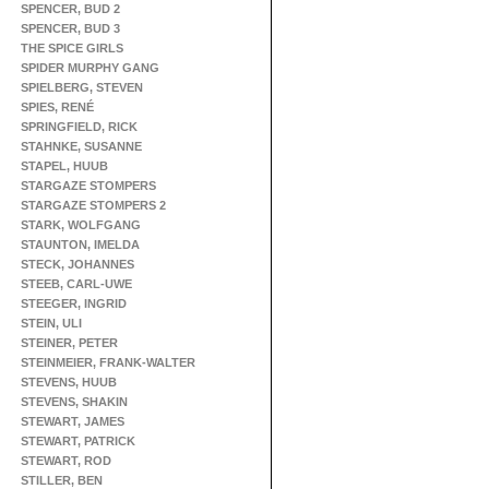
SPENCER, BUD 2
SPENCER, BUD 3
THE SPICE GIRLS
SPIDER MURPHY GANG
SPIELBERG, STEVEN
SPIES, RENÉ
SPRINGFIELD, RICK
STAHNKE, SUSANNE
STAPEL, HUUB
STARGAZE STOMPERS
STARGAZE STOMPERS 2
STARK, WOLFGANG
STAUNTON, IMELDA
STECK, JOHANNES
STEEB, CARL-UWE
STEEGER, INGRID
STEIN, ULI
STEINER, PETER
STEINMEIER, FRANK-WALTER
STEVENS, HUUB
STEVENS, SHAKIN
STEWART, JAMES
STEWART, PATRICK
STEWART, ROD
STILLER, BEN