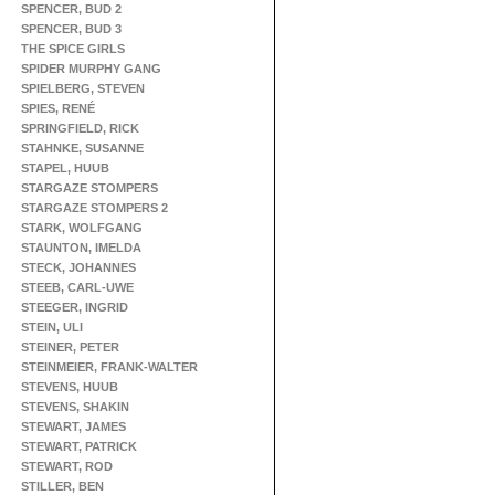
SPENCER, BUD 2
SPENCER, BUD 3
THE SPICE GIRLS
SPIDER MURPHY GANG
SPIELBERG, STEVEN
SPIES, RENÉ
SPRINGFIELD, RICK
STAHNKE, SUSANNE
STAPEL, HUUB
STARGAZE STOMPERS
STARGAZE STOMPERS 2
STARK, WOLFGANG
STAUNTON, IMELDA
STECK, JOHANNES
STEEB, CARL-UWE
STEEGER, INGRID
STEIN, ULI
STEINER, PETER
STEINMEIER, FRANK-WALTER
STEVENS, HUUB
STEVENS, SHAKIN
STEWART, JAMES
STEWART, PATRICK
STEWART, ROD
STILLER, BEN