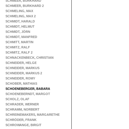
SCHMEER, BURKHARD
SCHMEER, BURKHARD 2
SCHMELING, MAX
SCHMELING, MAX 2
SCHMIDT, HARALD
SCHMIDT, HELMUT
SCHMIDT, JÖRN
SCHMIDT, MANFRED
SCHMITT, MARTIN
SCHMITZ, RALF
SCHMITZ, RALF 2
SCHNACKENBECK, CHRISTIAN
SCHNEIDER, HELGE
SCHNEIDER, MARKUS
SCHNEIDER, MARKUS 2
SCHNEIDER, ROMY
SCHOBER, MATHIAS
SCHOENEBERGER, BABARA
SCHOENEBERNDT, MARGOT
SCHOLZ, OLAF
SCHRADER, WERNER
SCHRAMM, NORBERT
SCHREINEMAKERS, MARGARETHE
SCHRÖDER, FRANK
SCHROWANGE, BIRGIT