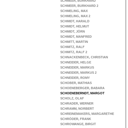
SCHMEER, BURKHARD
SCHMEER, BURKHARD 2
SCHMELING, MAX
SCHMELING, MAX 2
SCHMIDT, HARALD
SCHMIDT, HELMUT
SCHMIDT, JÖRN
SCHMIDT, MANFRED
SCHMITT, MARTIN
SCHMITZ, RALF
SCHMITZ, RALF 2
SCHNACKENBECK, CHRISTIAN
SCHNEIDER, HELGE
SCHNEIDER, MARKUS
SCHNEIDER, MARKUS 2
SCHNEIDER, ROMY
SCHOBER, MATHIAS
SCHOENEBERGER, BABARA
SCHOENEBERNDT, MARGOT
SCHOLZ, OLAF
SCHRADER, WERNER
SCHRAMM, NORBERT
SCHREINEMAKERS, MARGARETHE
SCHRÖDER, FRANK
SCHROWANGE, BIRGIT