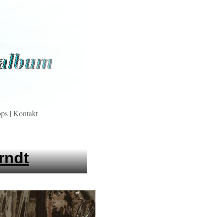
pps
|
Kontakt
rndt