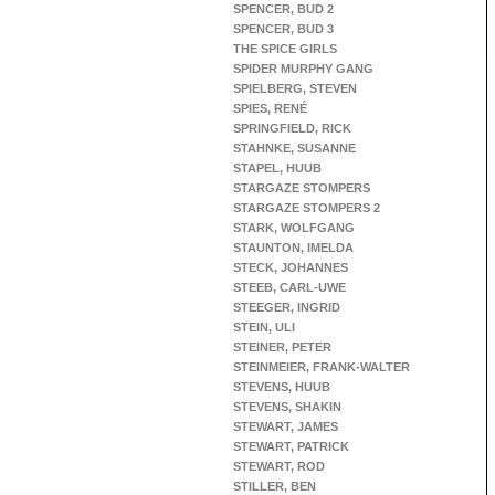
SPENCER, BUD 2
SPENCER, BUD 3
THE SPICE GIRLS
SPIDER MURPHY GANG
SPIELBERG, STEVEN
SPIES, RENÉ
SPRINGFIELD, RICK
STAHNKE, SUSANNE
STAPEL, HUUB
STARGAZE STOMPERS
STARGAZE STOMPERS 2
STARK, WOLFGANG
STAUNTON, IMELDA
STECK, JOHANNES
STEEB, CARL-UWE
STEEGER, INGRID
STEIN, ULI
STEINER, PETER
STEINMEIER, FRANK-WALTER
STEVENS, HUUB
STEVENS, SHAKIN
STEWART, JAMES
STEWART, PATRICK
STEWART, ROD
STILLER, BEN