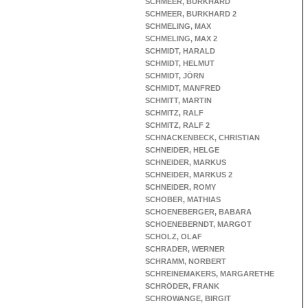
SCHMEER, BURKHARD
SCHMEER, BURKHARD 2
SCHMELING, MAX
SCHMELING, MAX 2
SCHMIDT, HARALD
SCHMIDT, HELMUT
SCHMIDT, JÖRN
SCHMIDT, MANFRED
SCHMITT, MARTIN
SCHMITZ, RALF
SCHMITZ, RALF 2
SCHNACKENBECK, CHRISTIAN
SCHNEIDER, HELGE
SCHNEIDER, MARKUS
SCHNEIDER, MARKUS 2
SCHNEIDER, ROMY
SCHOBER, MATHIAS
SCHOENEBERGER, BABARA
SCHOENEBERNDT, MARGOT
SCHOLZ, OLAF
SCHRADER, WERNER
SCHRAMM, NORBERT
SCHREINEMAKERS, MARGARETHE
SCHRÖDER, FRANK
SCHROWANGE, BIRGIT