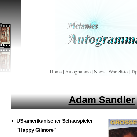
Home
|
Autogramme
|
News
|
Warteliste
|
Ti
Adam Sandler
US-
amerikanischer Schauspieler
"Happy Gilmore"