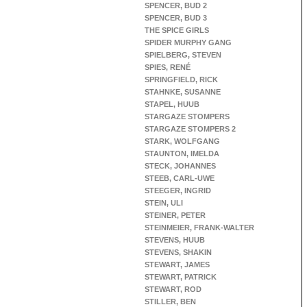
SPENCER, BUD 2
SPENCER, BUD 3
THE SPICE GIRLS
SPIDER MURPHY GANG
SPIELBERG, STEVEN
SPIES, RENÉ
SPRINGFIELD, RICK
STAHNKE, SUSANNE
STAPEL, HUUB
STARGAZE STOMPERS
STARGAZE STOMPERS 2
STARK, WOLFGANG
STAUNTON, IMELDA
STECK, JOHANNES
STEEB, CARL-UWE
STEEGER, INGRID
STEIN, ULI
STEINER, PETER
STEINMEIER, FRANK-WALTER
STEVENS, HUUB
STEVENS, SHAKIN
STEWART, JAMES
STEWART, PATRICK
STEWART, ROD
STILLER, BEN