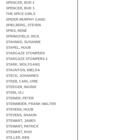
SPENCER, BUD 2
SPENCER, BUD 3
THE SPICE GIRLS
SPIDER MURPHY GANG
SPIELBERG, STEVEN
SPIES, RENÉ
SPRINGFIELD, RICK
STAHNKE, SUSANNE
STAPEL, HUUB
STARGAZE STOMPERS
STARGAZE STOMPERS 2
STARK, WOLFGANG
STAUNTON, IMELDA
STECK, JOHANNES
STEEB, CARL-UWE
STEEGER, INGRID
STEIN, ULI
STEINER, PETER
STEINMEIER, FRANK-WALTER
STEVENS, HUUB
STEVENS, SHAKIN
STEWART, JAMES
STEWART, PATRICK
STEWART, ROD
STILLER, BEN