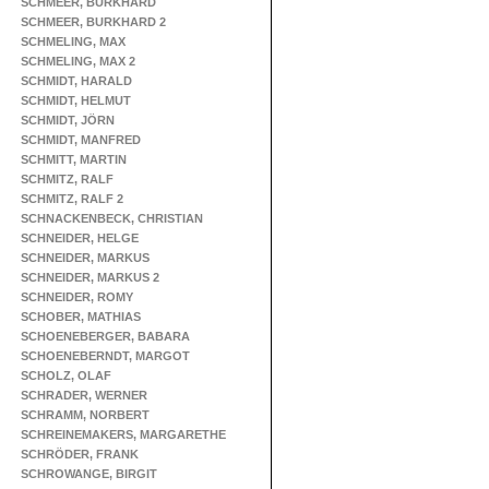
SCHMEER, BURKHARD
SCHMEER, BURKHARD 2
SCHMELING, MAX
SCHMELING, MAX 2
SCHMIDT, HARALD
SCHMIDT, HELMUT
SCHMIDT, JÖRN
SCHMIDT, MANFRED
SCHMITT, MARTIN
SCHMITZ, RALF
SCHMITZ, RALF 2
SCHNACKENBECK, CHRISTIAN
SCHNEIDER, HELGE
SCHNEIDER, MARKUS
SCHNEIDER, MARKUS 2
SCHNEIDER, ROMY
SCHOBER, MATHIAS
SCHOENEBERGER, BABARA
SCHOENEBERNDT, MARGOT
SCHOLZ, OLAF
SCHRADER, WERNER
SCHRAMM, NORBERT
SCHREINEMAKERS, MARGARETHE
SCHRÖDER, FRANK
SCHROWANGE, BIRGIT