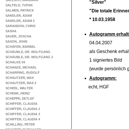
SALESCH, BARBARA
"Silver"
SALFELD, TUFAN
"Die totale Erinn
SALMEN, PATRICK
SANDLER, ADAM
* 10.03.1958
SANDLER, ADAM 2
SARANDON, CHRIS
SASHA
Autogramm erhalt
SAUER, JOSCHA
SAXON, JOHN
04.04.2007
SCHÄFER, BÄRBEL
als Geschenk erhal
SCHÄUBLE, DR. WOLFGANG
SCHÄUBLE, DR. WOLFGANG 2
1 signiertes Bild
SCHALKE 04
SCHANZE, MICHAEL
(wurde persönlich g
SCHARPING, RUDOLF
Autogramm:
SCHAUTZER, MAX
SCHAUTZER, MAX 2
echt, HGF
SCHEEL, WALTER
SCHENK, HEINZ
SCHEPPE, DETLEF
SCHIFFER, CLAUDIA
SCHIFFER, CLAUDIA 2
SCHIFFER, CLAUDIA 3
SCHIFFER, CLAUDIA 4
SCHILLING, PETER