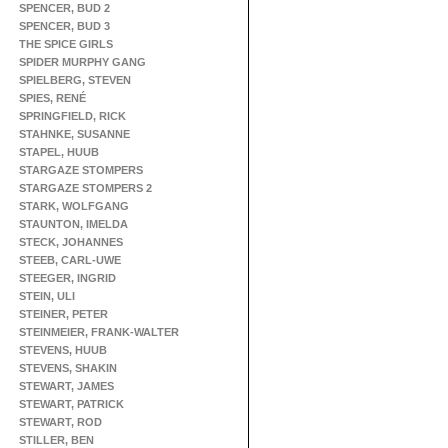
SPENCER, BUD 2
SPENCER, BUD 3
THE SPICE GIRLS
SPIDER MURPHY GANG
SPIELBERG, STEVEN
SPIES, RENÉ
SPRINGFIELD, RICK
STAHNKE, SUSANNE
STAPEL, HUUB
STARGAZE STOMPERS
STARGAZE STOMPERS 2
STARK, WOLFGANG
STAUNTON, IMELDA
STECK, JOHANNES
STEEB, CARL-UWE
STEEGER, INGRID
STEIN, ULI
STEINER, PETER
STEINMEIER, FRANK-WALTER
STEVENS, HUUB
STEVENS, SHAKIN
STEWART, JAMES
STEWART, PATRICK
STEWART, ROD
STILLER, BEN