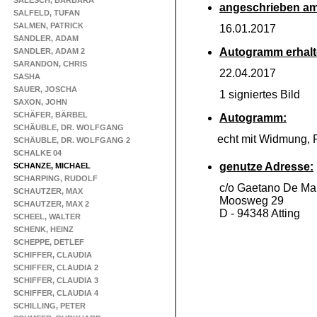
SALESCH, BARBARA
angeschrieben am
SALFELD, TUFAN
SALMEN, PATRICK
16.01.2017
SANDLER, ADAM
Autogramm erhalt
SANDLER, ADAM 2
SARANDON, CHRIS
22.04.2017
SASHA
SAUER, JOSCHA
1 signiertes Bild
SAXON, JOHN
SCHÄFER, BÄRBEL
Autogramm:
SCHÄUBLE, DR. WOLFGANG
echt mit Widmung, 
SCHÄUBLE, DR. WOLFGANG 2
SCHALKE 04
genutze Adresse:
SCHANZE, MICHAEL
SCHARPING, RUDOLF
c/o Gaetano De Mar
SCHAUTZER, MAX
Moosweg 29
SCHAUTZER, MAX 2
D -
94348 Atting
SCHEEL, WALTER
SCHENK, HEINZ
SCHEPPE, DETLEF
SCHIFFER, CLAUDIA
SCHIFFER, CLAUDIA 2
SCHIFFER, CLAUDIA 3
SCHIFFER, CLAUDIA 4
SCHILLING, PETER