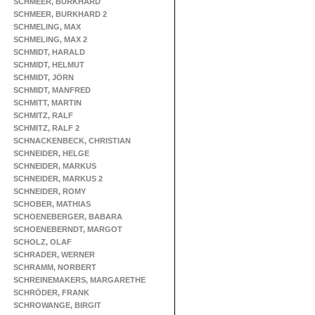
SCHMEER, BURKHARD
SCHMEER, BURKHARD 2
SCHMELING, MAX
SCHMELING, MAX 2
SCHMIDT, HARALD
SCHMIDT, HELMUT
SCHMIDT, JÖRN
SCHMIDT, MANFRED
SCHMITT, MARTIN
SCHMITZ, RALF
SCHMITZ, RALF 2
SCHNACKENBECK, CHRISTIAN
SCHNEIDER, HELGE
SCHNEIDER, MARKUS
SCHNEIDER, MARKUS 2
SCHNEIDER, ROMY
SCHOBER, MATHIAS
SCHOENEBERGER, BABARA
SCHOENEBERNDT, MARGOT
SCHOLZ, OLAF
SCHRADER, WERNER
SCHRAMM, NORBERT
SCHREINEMAKERS, MARGARETHE
SCHRÖDER, FRANK
SCHROWANGE, BIRGIT