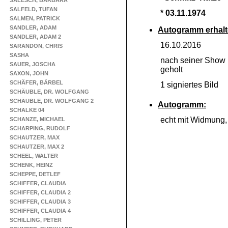
SALESCH, BARBARA
SALFELD, TUFAN
* 03.11.1974
SALMEN, PATRICK
SANDLER, ADAM
Autogramm erhalt
SANDLER, ADAM 2
16.10.2016
SARANDON, CHRIS
SASHA
nach seiner Show 
SAUER, JOSCHA
geholt
SAXON, JOHN
SCHÄFER, BÄRBEL
1 signiertes Bild
SCHÄUBLE, DR. WOLFGANG
SCHÄUBLE, DR. WOLFGANG 2
Autogramm:
SCHALKE 04
echt mit Widmung
SCHANZE, MICHAEL
SCHARPING, RUDOLF
SCHAUTZER, MAX
SCHAUTZER, MAX 2
SCHEEL, WALTER
SCHENK, HEINZ
SCHEPPE, DETLEF
SCHIFFER, CLAUDIA
SCHIFFER, CLAUDIA 2
SCHIFFER, CLAUDIA 3
SCHIFFER, CLAUDIA 4
SCHILLING, PETER