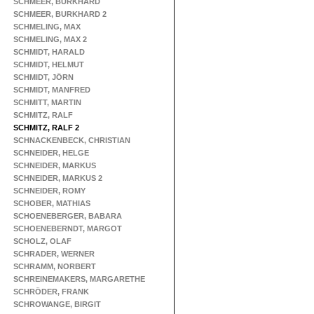
SCHMEER, BURKHARD
SCHMEER, BURKHARD 2
SCHMELING, MAX
SCHMELING, MAX 2
SCHMIDT, HARALD
SCHMIDT, HELMUT
SCHMIDT, JÖRN
SCHMIDT, MANFRED
SCHMITT, MARTIN
SCHMITZ, RALF
SCHMITZ, RALF 2
SCHNACKENBECK, CHRISTIAN
SCHNEIDER, HELGE
SCHNEIDER, MARKUS
SCHNEIDER, MARKUS 2
SCHNEIDER, ROMY
SCHOBER, MATHIAS
SCHOENEBERGER, BABARA
SCHOENEBERNDT, MARGOT
SCHOLZ, OLAF
SCHRADER, WERNER
SCHRAMM, NORBERT
SCHREINEMAKERS, MARGARETHE
SCHRÖDER, FRANK
SCHROWANGE, BIRGIT