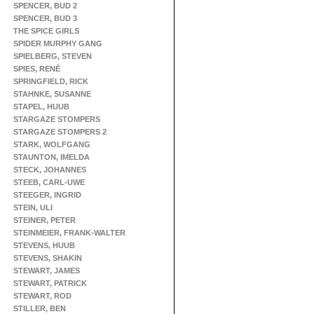
SPENCER, BUD 2
SPENCER, BUD 3
THE SPICE GIRLS
SPIDER MURPHY GANG
SPIELBERG, STEVEN
SPIES, RENÉ
SPRINGFIELD, RICK
STAHNKE, SUSANNE
STAPEL, HUUB
STARGAZE STOMPERS
STARGAZE STOMPERS 2
STARK, WOLFGANG
STAUNTON, IMELDA
STECK, JOHANNES
STEEB, CARL-UWE
STEEGER, INGRID
STEIN, ULI
STEINER, PETER
STEINMEIER, FRANK-WALTER
STEVENS, HUUB
STEVENS, SHAKIN
STEWART, JAMES
STEWART, PATRICK
STEWART, ROD
STILLER, BEN