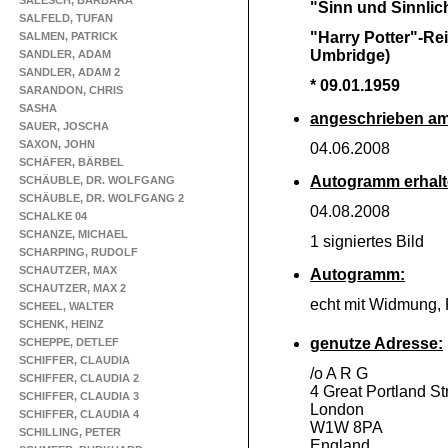
SALESCH, BARBARA
"Sinn und Sinnlic
SALFELD, TUFAN
"Harry Potter"-
Rei
SALMEN, PATRICK
Umbridge)
SANDLER, ADAM
SANDLER, ADAM 2
* 09.01.1959
SARANDON, CHRIS
SASHA
angeschrieben am
SAUER, JOSCHA
SAXON, JOHN
04.06.2008
SCHÄFER, BÄRBEL
Autogramm erhalt
SCHÄUBLE, DR. WOLFGANG
SCHÄUBLE, DR. WOLFGANG 2
04.08.2008
SCHALKE 04
SCHANZE, MICHAEL
1 signiertes Bild
SCHARPING, RUDOLF
SCHAUTZER, MAX
Autogramm:
SCHAUTZER, MAX 2
echt mit Widmung,
SCHEEL, WALTER
SCHENK, HEINZ
genutze Adresse:
SCHEPPE, DETLEF
SCHIFFER, CLAUDIA
/o A R G
SCHIFFER, CLAUDIA 2
4 Great Portland St
SCHIFFER, CLAUDIA 3
London
SCHIFFER, CLAUDIA 4
W1W 8PA
SCHILLING, PETER
England