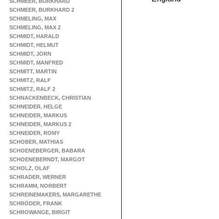
SCHMEER, BURKHARD
SCHMEER, BURKHARD 2
SCHMELING, MAX
SCHMELING, MAX 2
SCHMIDT, HARALD
SCHMIDT, HELMUT
SCHMIDT, JÖRN
SCHMIDT, MANFRED
SCHMITT, MARTIN
SCHMITZ, RALF
SCHMITZ, RALF 2
SCHNACKENBECK, CHRISTIAN
SCHNEIDER, HELGE
SCHNEIDER, MARKUS
SCHNEIDER, MARKUS 2
SCHNEIDER, ROMY
SCHOBER, MATHIAS
SCHOENEBERGER, BABARA
SCHOENEBERNDT, MARGOT
SCHOLZ, OLAF
SCHRADER, WERNER
SCHRAMM, NORBERT
SCHREINEMAKERS, MARGARETHE
SCHRÖDER, FRANK
SCHROWANGE, BIRGIT