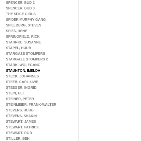
SPENCER, BUD 2
SPENCER, BUD 3
THE SPICE GIRLS
SPIDER MURPHY GANG
SPIELBERG, STEVEN
SPIES, RENÉ
SPRINGFIELD, RICK
STAHNKE, SUSANNE
STAPEL, HUUB
STARGAZE STOMPERS
STARGAZE STOMPERS 2
STARK, WOLFGANG
STAUNTON, IMELDA
STECK, JOHANNES
STEEB, CARL-UWE
STEEGER, INGRID
STEIN, ULI
STEINER, PETER
STEINMEIER, FRANK-WALTER
STEVENS, HUUB
STEVENS, SHAKIN
STEWART, JAMES
STEWART, PATRICK
STEWART, ROD
STILLER, BEN