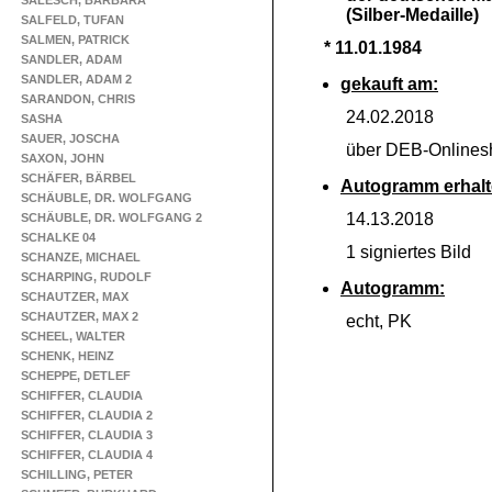
SALESCH, BARBARA
(Silber-
Medaille)
SALFELD, TUFAN
SALMEN, PATRICK
* 11.01.1984
SANDLER, ADAM
SANDLER, ADAM 2
gekauft am:
SARANDON, CHRIS
24.02.2018
SASHA
SAUER, JOSCHA
über DEB-
Onlines
SAXON, JOHN
SCHÄFER, BÄRBEL
Autogramm erhalt
SCHÄUBLE, DR. WOLFGANG
14.13.2018
SCHÄUBLE, DR. WOLFGANG 2
SCHALKE 04
1 signiertes Bild
SCHANZE, MICHAEL
SCHARPING, RUDOLF
Autogramm:
SCHAUTZER, MAX
SCHAUTZER, MAX 2
echt, PK
SCHEEL, WALTER
SCHENK, HEINZ
SCHEPPE, DETLEF
SCHIFFER, CLAUDIA
SCHIFFER, CLAUDIA 2
SCHIFFER, CLAUDIA 3
SCHIFFER, CLAUDIA 4
SCHILLING, PETER