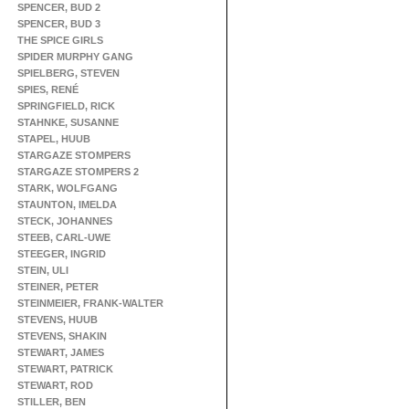
SPENCER, BUD 2
SPENCER, BUD 3
THE SPICE GIRLS
SPIDER MURPHY GANG
SPIELBERG, STEVEN
SPIES, RENÉ
SPRINGFIELD, RICK
STAHNKE, SUSANNE
STAPEL, HUUB
STARGAZE STOMPERS
STARGAZE STOMPERS 2
STARK, WOLFGANG
STAUNTON, IMELDA
STECK, JOHANNES
STEEB, CARL-UWE
STEEGER, INGRID
STEIN, ULI
STEINER, PETER
STEINMEIER, FRANK-WALTER
STEVENS, HUUB
STEVENS, SHAKIN
STEWART, JAMES
STEWART, PATRICK
STEWART, ROD
STILLER, BEN