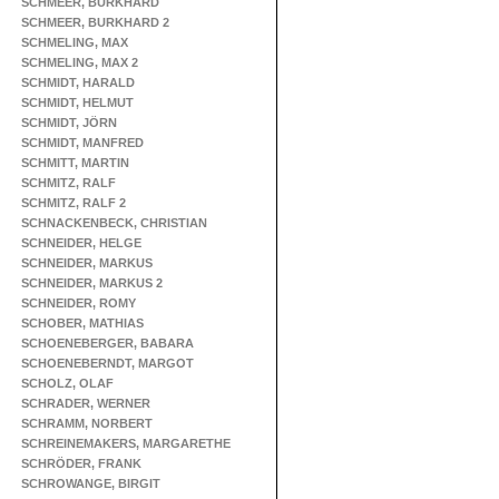
SCHMEER, BURKHARD
SCHMEER, BURKHARD 2
SCHMELING, MAX
SCHMELING, MAX 2
SCHMIDT, HARALD
SCHMIDT, HELMUT
SCHMIDT, JÖRN
SCHMIDT, MANFRED
SCHMITT, MARTIN
SCHMITZ, RALF
SCHMITZ, RALF 2
SCHNACKENBECK, CHRISTIAN
SCHNEIDER, HELGE
SCHNEIDER, MARKUS
SCHNEIDER, MARKUS 2
SCHNEIDER, ROMY
SCHOBER, MATHIAS
SCHOENEBERGER, BABARA
SCHOENEBERNDT, MARGOT
SCHOLZ, OLAF
SCHRADER, WERNER
SCHRAMM, NORBERT
SCHREINEMAKERS, MARGARETHE
SCHRÖDER, FRANK
SCHROWANGE, BIRGIT