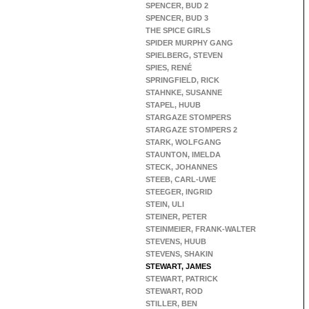
SPENCER, BUD 2
SPENCER, BUD 3
THE SPICE GIRLS
SPIDER MURPHY GANG
SPIELBERG, STEVEN
SPIES, RENÉ
SPRINGFIELD, RICK
STAHNKE, SUSANNE
STAPEL, HUUB
STARGAZE STOMPERS
STARGAZE STOMPERS 2
STARK, WOLFGANG
STAUNTON, IMELDA
STECK, JOHANNES
STEEB, CARL-UWE
STEEGER, INGRID
STEIN, ULI
STEINER, PETER
STEINMEIER, FRANK-WALTER
STEVENS, HUUB
STEVENS, SHAKIN
STEWART, JAMES
STEWART, PATRICK
STEWART, ROD
STILLER, BEN