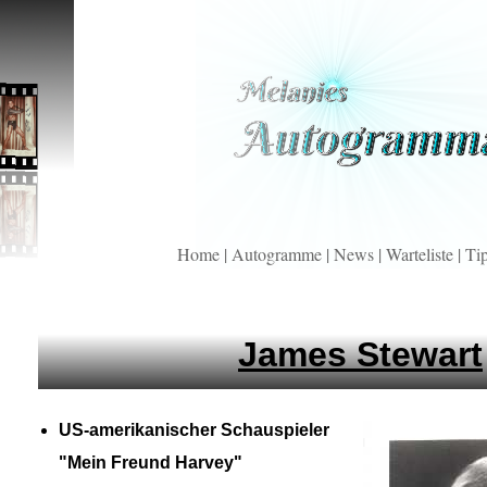
Home
|
Autogramme
|
News
|
Warteliste
|
Ti
James Stewart
US-
amerikanischer Schauspieler
"Mein Freund Harvey"