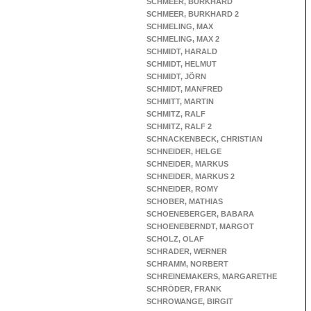
SCHMEER, BURKHARD
SCHMEER, BURKHARD 2
SCHMELING, MAX
SCHMELING, MAX 2
SCHMIDT, HARALD
SCHMIDT, HELMUT
SCHMIDT, JÖRN
SCHMIDT, MANFRED
SCHMITT, MARTIN
SCHMITZ, RALF
SCHMITZ, RALF 2
SCHNACKENBECK, CHRISTIAN
SCHNEIDER, HELGE
SCHNEIDER, MARKUS
SCHNEIDER, MARKUS 2
SCHNEIDER, ROMY
SCHOBER, MATHIAS
SCHOENEBERGER, BABARA
SCHOENEBERNDT, MARGOT
SCHOLZ, OLAF
SCHRADER, WERNER
SCHRAMM, NORBERT
SCHREINEMAKERS, MARGARETHE
SCHRÖDER, FRANK
SCHROWANGE, BIRGIT