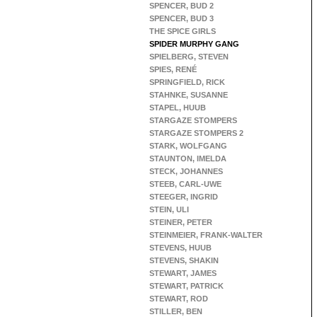
SPENCER, BUD 2
SPENCER, BUD 3
THE SPICE GIRLS
SPIDER MURPHY GANG
SPIELBERG, STEVEN
SPIES, RENÉ
SPRINGFIELD, RICK
STAHNKE, SUSANNE
STAPEL, HUUB
STARGAZE STOMPERS
STARGAZE STOMPERS 2
STARK, WOLFGANG
STAUNTON, IMELDA
STECK, JOHANNES
STEEB, CARL-UWE
STEEGER, INGRID
STEIN, ULI
STEINER, PETER
STEINMEIER, FRANK-WALTER
STEVENS, HUUB
STEVENS, SHAKIN
STEWART, JAMES
STEWART, PATRICK
STEWART, ROD
STILLER, BEN