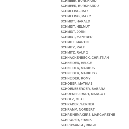
SCHMEER, BURKHARD
SCHMEER, BURKHARD 2
SCHMELING, MAX
SCHMELING, MAX 2
SCHMIDT, HARALD
SCHMIDT, HELMUT
SCHMIDT, JÖRN
SCHMIDT, MANFRED
SCHMITT, MARTIN
SCHMITZ, RALF
SCHMITZ, RALF 2
SCHNACKENBECK, CHRISTIAN
SCHNEIDER, HELGE
SCHNEIDER, MARKUS
SCHNEIDER, MARKUS 2
SCHNEIDER, ROMY
SCHOBER, MATHIAS
SCHOENEBERGER, BABARA
SCHOENEBERNDT, MARGOT
SCHOLZ, OLAF
SCHRADER, WERNER
SCHRAMM, NORBERT
SCHREINEMAKERS, MARGARETHE
SCHRÖDER, FRANK
SCHROWANGE, BIRGIT