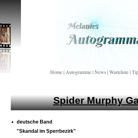
Home
|
Autogramme
|
News
|
Warteliste
|
Ti
Spider Murphy G
deutsche Band
"Skandal im Sperrbezirk"