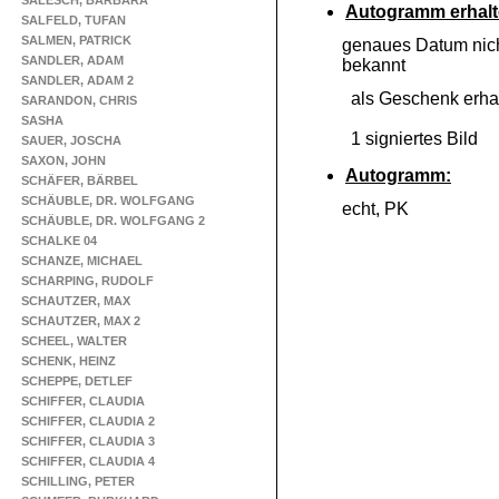
SALESCH, BARBARA
Autogramm erhalt
SALFELD, TUFAN
SALMEN, PATRICK
genaues Datum nich
SANDLER, ADAM
bekannt
SANDLER, ADAM 2
als Geschenk erha
SARANDON, CHRIS
SASHA
1 signiertes Bild
SAUER, JOSCHA
SAXON, JOHN
Autogramm:
SCHÄFER, BÄRBEL
SCHÄUBLE, DR. WOLFGANG
echt, PK
SCHÄUBLE, DR. WOLFGANG 2
SCHALKE 04
SCHANZE, MICHAEL
SCHARPING, RUDOLF
SCHAUTZER, MAX
SCHAUTZER, MAX 2
SCHEEL, WALTER
SCHENK, HEINZ
SCHEPPE, DETLEF
SCHIFFER, CLAUDIA
SCHIFFER, CLAUDIA 2
SCHIFFER, CLAUDIA 3
SCHIFFER, CLAUDIA 4
SCHILLING, PETER