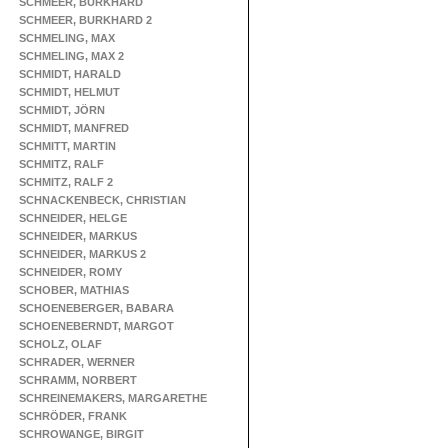
SCHMEER, BURKHARD
SCHMEER, BURKHARD 2
SCHMELING, MAX
SCHMELING, MAX 2
SCHMIDT, HARALD
SCHMIDT, HELMUT
SCHMIDT, JÖRN
SCHMIDT, MANFRED
SCHMITT, MARTIN
SCHMITZ, RALF
SCHMITZ, RALF 2
SCHNACKENBECK, CHRISTIAN
SCHNEIDER, HELGE
SCHNEIDER, MARKUS
SCHNEIDER, MARKUS 2
SCHNEIDER, ROMY
SCHOBER, MATHIAS
SCHOENEBERGER, BABARA
SCHOENEBERNDT, MARGOT
SCHOLZ, OLAF
SCHRADER, WERNER
SCHRAMM, NORBERT
SCHREINEMAKERS, MARGARETHE
SCHRÖDER, FRANK
SCHROWANGE, BIRGIT