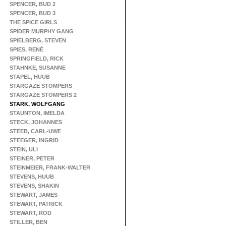
SPENCER, BUD 2
SPENCER, BUD 3
THE SPICE GIRLS
SPIDER MURPHY GANG
SPIELBERG, STEVEN
SPIES, RENÉ
SPRINGFIELD, RICK
STAHNKE, SUSANNE
STAPEL, HUUB
STARGAZE STOMPERS
STARGAZE STOMPERS 2
STARK, WOLFGANG
STAUNTON, IMELDA
STECK, JOHANNES
STEEB, CARL-UWE
STEEGER, INGRID
STEIN, ULI
STEINER, PETER
STEINMEIER, FRANK-WALTER
STEVENS, HUUB
STEVENS, SHAKIN
STEWART, JAMES
STEWART, PATRICK
STEWART, ROD
STILLER, BEN