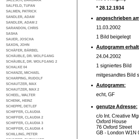
SALESCH, BARBARA
SALFELD, TUFAN
* 28.12.1934
SALMEN, PATRICK
SANDLER, ADAM
angeschrieben am
SANDLER, ADAM 2
11.03.2002
SARANDON, CHRIS
SASHA
1 Bild beigelegt
SAUER, JOSCHA
SAXON, JOHN
Autogramm erhalt
SCHÄFER, BÄRBEL
24.04.2002
SCHÄUBLE, DR. WOLFGANG
SCHÄUBLE, DR. WOLFGANG 2
1 signiertes Bild
SCHALKE 04
SCHANZE, MICHAEL
mitgesandtes Bild s
SCHARPING, RUDOLF
SCHAUTZER, MAX
Autogramm:
SCHAUTZER, MAX 2
echt, GF
SCHEEL, WALTER
SCHENK, HEINZ
genutze Adresse:
SCHEPPE, DETLEF
SCHIFFER, CLAUDIA
c/o Int. Creative Mg
SCHIFFER, CLAUDIA 2
Oxford House
SCHIFFER, CLAUDIA 3
76 Oxford Street
SCHIFFER, CLAUDIA 4
GB -
London W1N 
SCHILLING, PETER