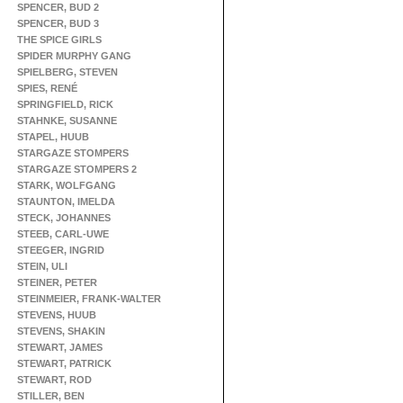
SPENCER, BUD 2
SPENCER, BUD 3
THE SPICE GIRLS
SPIDER MURPHY GANG
SPIELBERG, STEVEN
SPIES, RENÉ
SPRINGFIELD, RICK
STAHNKE, SUSANNE
STAPEL, HUUB
STARGAZE STOMPERS
STARGAZE STOMPERS 2
STARK, WOLFGANG
STAUNTON, IMELDA
STECK, JOHANNES
STEEB, CARL-UWE
STEEGER, INGRID
STEIN, ULI
STEINER, PETER
STEINMEIER, FRANK-WALTER
STEVENS, HUUB
STEVENS, SHAKIN
STEWART, JAMES
STEWART, PATRICK
STEWART, ROD
STILLER, BEN