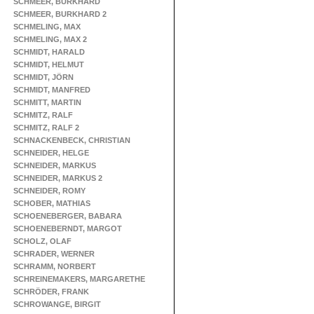
SCHMEER, BURKHARD
SCHMEER, BURKHARD 2
SCHMELING, MAX
SCHMELING, MAX 2
SCHMIDT, HARALD
SCHMIDT, HELMUT
SCHMIDT, JÖRN
SCHMIDT, MANFRED
SCHMITT, MARTIN
SCHMITZ, RALF
SCHMITZ, RALF 2
SCHNACKENBECK, CHRISTIAN
SCHNEIDER, HELGE
SCHNEIDER, MARKUS
SCHNEIDER, MARKUS 2
SCHNEIDER, ROMY
SCHOBER, MATHIAS
SCHOENEBERGER, BABARA
SCHOENEBERNDT, MARGOT
SCHOLZ, OLAF
SCHRADER, WERNER
SCHRAMM, NORBERT
SCHREINEMAKERS, MARGARETHE
SCHRÖDER, FRANK
SCHROWANGE, BIRGIT