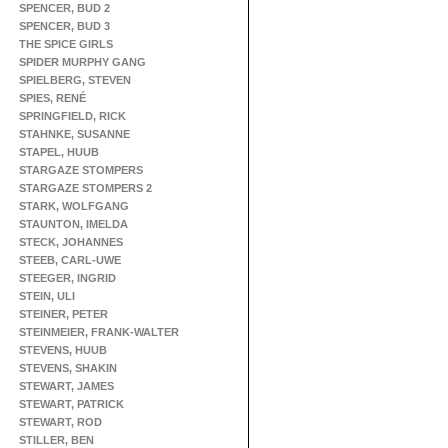
SPENCER, BUD 2
SPENCER, BUD 3
THE SPICE GIRLS
SPIDER MURPHY GANG
SPIELBERG, STEVEN
SPIES, RENÉ
SPRINGFIELD, RICK
STAHNKE, SUSANNE
STAPEL, HUUB
STARGAZE STOMPERS
STARGAZE STOMPERS 2
STARK, WOLFGANG
STAUNTON, IMELDA
STECK, JOHANNES
STEEB, CARL-UWE
STEEGER, INGRID
STEIN, ULI
STEINER, PETER
STEINMEIER, FRANK-WALTER
STEVENS, HUUB
STEVENS, SHAKIN
STEWART, JAMES
STEWART, PATRICK
STEWART, ROD
STILLER, BEN