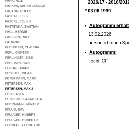
PARK, NICK
2026/17 -
2018/2019
PARKER, SARAH JESSICA
* 03.06.1999
PARTON, DOLLY
PASCAL, FELIX
PASCAL, FELIX 2
Autogramm erhalt
PASTEWKA, BASTIAN
PAUL, BERNIE
13.02.2026
PAULSEN, RALF
PATRIZIUS
persönlich nach Spie
PECHSTEIN, CLAUDIA
Autogramm:
PERL, GÜNTER
PERLINGER, SISSI
echt, GF
PERLMAN, RON
PERONE, MARK
PESCHEL, MILAN
PETERMANN, MARC
PETERSEN, MAX
PETERSEN, MAX 2
PETRI, NINA
PETRIDOU, PANAGIOTA
PFITZMANN, GÜNTER
PFLUG, EVA
PFLUGER, HUBERT
PFLUGER, HUBERT 2
PFÖDERL, LEONHARD