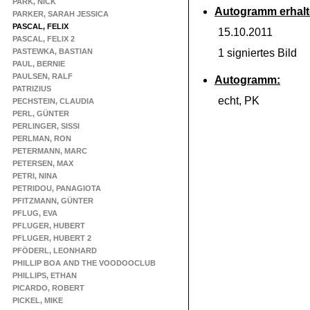
PARK, NICK
Autogramm erhalt
PARKER, SARAH JESSICA
PASCAL, FELIX
15.10.2011
PASCAL, FELIX 2
PASTEWKA, BASTIAN
1 signiertes Bild
PAUL, BERNIE
PAULSEN, RALF
Autogramm:
PATRIZIUS
echt, PK
PECHSTEIN, CLAUDIA
PERL, GÜNTER
PERLINGER, SISSI
PERLMAN, RON
PETERMANN, MARC
PETERSEN, MAX
PETRI, NINA
PETRIDOU, PANAGIOTA
PFITZMANN, GÜNTER
PFLUG, EVA
PFLUGER, HUBERT
PFLUGER, HUBERT 2
PFÖDERL, LEONHARD
PHILLIP BOA AND THE VOODOOCLUB
PHILLIPS, ETHAN
PICARDO, ROBERT
PICKEL, MIKE