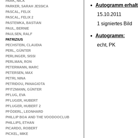
PARK, NICK
Autogramm erhalt
PARKER, SARAH JESSICA
PASCAL, FELIX
15.10.2011
PASCAL, FELIX 2
PASTEWKA, BASTIAN
1 signiertes Bild
PAUL, BERNIE
PAULSEN, RALF
Autogramm:
PATRIZIUS
echt, PK
PECHSTEIN, CLAUDIA
PERL, GÜNTER
PERLINGER, SISSI
PERLMAN, RON
PETERMANN, MARC
PETERSEN, MAX
PETRI, NINA
PETRIDOU, PANAGIOTA
PFITZMANN, GÜNTER
PFLUG, EVA
PFLUGER, HUBERT
PFLUGER, HUBERT 2
PFÖDERL, LEONHARD
PHILLIP BOA AND THE VOODOOCLUB
PHILLIPS, ETHAN
PICARDO, ROBERT
PICKEL, MIKE