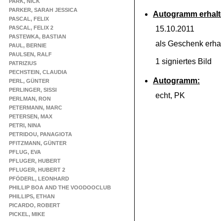
PARK, NICK
PARKER, SARAH JESSICA
Autogramm erhalt
PASCAL, FELIX
PASCAL, FELIX 2
15.10.2011
PASTEWKA, BASTIAN
als Geschenk erha
PAUL, BERNIE
PAULSEN, RALF
1 signiertes Bild
PATRIZIUS
PECHSTEIN, CLAUDIA
Autogramm:
PERL, GÜNTER
PERLINGER, SISSI
echt, PK
PERLMAN, RON
PETERMANN, MARC
PETERSEN, MAX
PETRI, NINA
PETRIDOU, PANAGIOTA
PFITZMANN, GÜNTER
PFLUG, EVA
PFLUGER, HUBERT
PFLUGER, HUBERT 2
PFÖDERL, LEONHARD
PHILLIP BOA AND THE VOODOOCLUB
PHILLIPS, ETHAN
PICARDO, ROBERT
PICKEL, MIKE