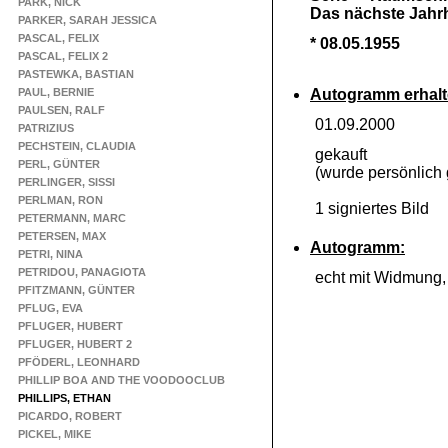
PARK, NICK
Das nächste Jahr
PARKER, SARAH JESSICA
PASCAL, FELIX
* 08.05.1955
PASCAL, FELIX 2
PASTEWKA, BASTIAN
PAUL, BERNIE
Autogramm erhalt
PAULSEN, RALF
01.09.2000
PATRIZIUS
PECHSTEIN, CLAUDIA
gekauft
PERL, GÜNTER
(wurde persönlich 
PERLINGER, SISSI
PERLMAN, RON
1 signiertes Bild
PETERMANN, MARC
PETERSEN, MAX
Autogramm:
PETRI, NINA
PETRIDOU, PANAGIOTA
echt mit Widmung
PFITZMANN, GÜNTER
PFLUG, EVA
PFLUGER, HUBERT
PFLUGER, HUBERT 2
PFÖDERL, LEONHARD
PHILLIP BOA AND THE VOODOOCLUB
PHILLIPS, ETHAN
PICARDO, ROBERT
PICKEL, MIKE