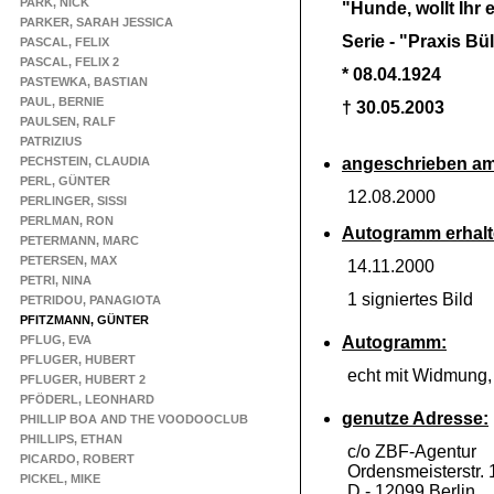
PARK, NICK
"Hunde, wollt Ihr 
PARKER, SARAH JESSICA
Serie -
"Praxis Bü
PASCAL, FELIX
PASCAL, FELIX 2
* 08.04.1924
PASTEWKA, BASTIAN
PAUL, BERNIE
† 30.05.2003
PAULSEN, RALF
PATRIZIUS
PECHSTEIN, CLAUDIA
angeschrieben am
PERL, GÜNTER
12.08.2000
PERLINGER, SISSI
PERLMAN, RON
Autogramm erhalt
PETERMANN, MARC
PETERSEN, MAX
14.11.2000
PETRI, NINA
1 signiertes Bild
PETRIDOU, PANAGIOTA
PFITZMANN, GÜNTER
PFLUG, EVA
Autogramm:
PFLUGER, HUBERT
echt mit Widmung
PFLUGER, HUBERT 2
PFÖDERL, LEONHARD
genutze Adresse:
PHILLIP BOA AND THE VOODOOCLUB
PHILLIPS, ETHAN
c/o ZBF-
Agentur
PICARDO, ROBERT
Ordensmeisterstr. 
PICKEL, MIKE
D -
12099 Berlin