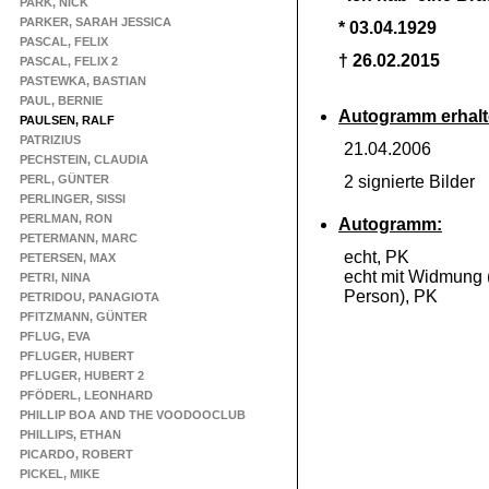
PARK, NICK
PARKER, SARAH JESSICA
* 03.04.1929
PASCAL, FELIX
† 26.02.2015
PASCAL, FELIX 2
PASTEWKA, BASTIAN
PAUL, BERNIE
Autogramm erhalt
PAULSEN, RALF
PATRIZIUS
21.04.2006
PECHSTEIN, CLAUDIA
PERL, GÜNTER
2 signierte Bilder
PERLINGER, SISSI
PERLMAN, RON
Autogramm:
PETERMANN, MARC
echt, PK
PETERSEN, MAX
echt mit Widmung 
PETRI, NINA
Person), PK
PETRIDOU, PANAGIOTA
PFITZMANN, GÜNTER
PFLUG, EVA
PFLUGER, HUBERT
PFLUGER, HUBERT 2
PFÖDERL, LEONHARD
PHILLIP BOA AND THE VOODOOCLUB
PHILLIPS, ETHAN
PICARDO, ROBERT
PICKEL, MIKE