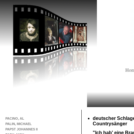
Ho
deutscher Schlage
PACINO, AL
Countrysänger
PALIN, MICHAEL
PAPST JOHANNES II
"Ich hab' eine Bra