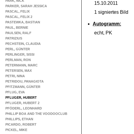
PARK, NICK
15.10.2011
PARKER, SARAH JESSICA
PASCAL, FELIX
1 signiertes Bild
PASCAL, FELIX 2
PASTEWKA, BASTIAN
Autogramm:
PAUL, BERNIE
echt, PK
PAULSEN, RALF
PATRIZIUS
PECHSTEIN, CLAUDIA
PERL, GÜNTER
PERLINGER, SISSI
PERLMAN, RON
PETERMANN, MARC
PETERSEN, MAX
PETRI, NINA
PETRIDOU, PANAGIOTA
PFITZMANN, GÜNTER
PFLUG, EVA
PFLUGER, HUBERT
PFLUGER, HUBERT 2
PFÖDERL, LEONHARD
PHILLIP BOA AND THE VOODOOCLUB
PHILLIPS, ETHAN
PICARDO, ROBERT
PICKEL, MIKE