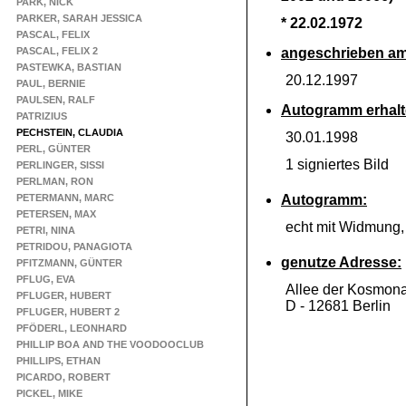
PARK, NICK
PARKER, SARAH JESSICA
* 22.02.1972
PASCAL, FELIX
PASCAL, FELIX 2
angeschrieben am
PASTEWKA, BASTIAN
20.12.1997
PAUL, BERNIE
PAULSEN, RALF
Autogramm erhalt
PATRIZIUS
PECHSTEIN, CLAUDIA
30.01.1998
PERL, GÜNTER
1 signiertes Bild
PERLINGER, SISSI
PERLMAN, RON
PETERMANN, MARC
Autogramm:
PETERSEN, MAX
echt mit Widmung
PETRI, NINA
PETRIDOU, PANAGIOTA
genutze Adresse:
PFITZMANN, GÜNTER
PFLUG, EVA
Allee der Kosmon
PFLUGER, HUBERT
D -
12681 Berlin
PFLUGER, HUBERT 2
PFÖDERL, LEONHARD
PHILLIP BOA AND THE VOODOOCLUB
PHILLIPS, ETHAN
PICARDO, ROBERT
PICKEL, MIKE