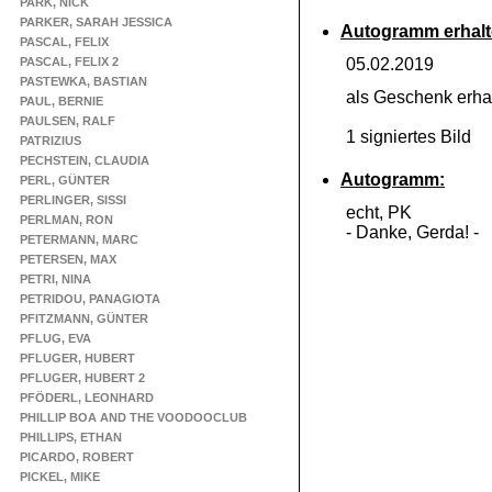
PARK, NICK
PARKER, SARAH JESSICA
Autogramm erhalt
PASCAL, FELIX
PASCAL, FELIX 2
05.02.2019
PASTEWKA, BASTIAN
als Geschenk erha
PAUL, BERNIE
PAULSEN, RALF
1 signiertes Bild
PATRIZIUS
PECHSTEIN, CLAUDIA
Autogramm:
PERL, GÜNTER
PERLINGER, SISSI
echt, PK
PERLMAN, RON
-
Danke, Gerda! -
PETERMANN, MARC
PETERSEN, MAX
PETRI, NINA
PETRIDOU, PANAGIOTA
PFITZMANN, GÜNTER
PFLUG, EVA
PFLUGER, HUBERT
PFLUGER, HUBERT 2
PFÖDERL, LEONHARD
PHILLIP BOA AND THE VOODOOCLUB
PHILLIPS, ETHAN
PICARDO, ROBERT
PICKEL, MIKE