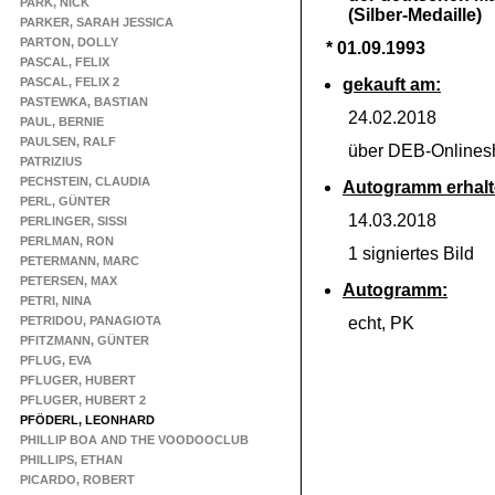
PARK, NICK
(Silber-
Medaille)
PARKER, SARAH JESSICA
PARTON, DOLLY
* 01.09.1993
PASCAL, FELIX
PASCAL, FELIX 2
gekauft am:
PASTEWKA, BASTIAN
24.02.2018
PAUL, BERNIE
PAULSEN, RALF
über DEB-
Onlines
PATRIZIUS
PECHSTEIN, CLAUDIA
Autogramm erhalt
PERL, GÜNTER
14.03.2018
PERLINGER, SISSI
PERLMAN, RON
1 signiertes Bild
PETERMANN, MARC
PETERSEN, MAX
Autogramm:
PETRI, NINA
PETRIDOU, PANAGIOTA
echt, PK
PFITZMANN, GÜNTER
PFLUG, EVA
PFLUGER, HUBERT
PFLUGER, HUBERT 2
PFÖDERL, LEONHARD
PHILLIP BOA AND THE VOODOOCLUB
PHILLIPS, ETHAN
PICARDO, ROBERT