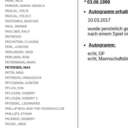
PARK, NICK
* 03.06.1999
PARKER, SARAH JESSICA
PASCAL, FELIX
Autogramm erhalt
PASCAL, FELIX 2
10.03.2017
PASTEWKA, BASTIAN
PAUL, BERNIE
wurde persönlich ge
PAULSEN, RALF
nach einem Spiel in
PATRIZIUS
PECHSTEIN, CLAUDIA
Autogramm:
PERL, GÜNTER
PERLINGER, SISSI
echt, GF
PERLMAN, RON
echt, Mannschaftsbi
PETERMANN, MARC
PETERSEN, MAX
PETRI, NINA
PETRIDOU, PANAGIOTA
PFITZMANN, GÜNTER
PFLUG, EVA
PFLUGER, HUBERT
PFLUGER, HUBERT 2
PFÖDERL, LEONHARD
PHILLIP BOA AND THE VOODOOCLUB
PHILLIPS, ETHAN
PICARDO, ROBERT
PICKEL, MIKE