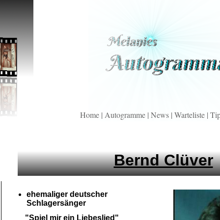
Home
|
Autogramme
|
News
|
Warteliste
|
Ti
Bernd Clüver
ehemaliger deutscher
Schlagersänger
"Spiel mir ein Liebeslied"