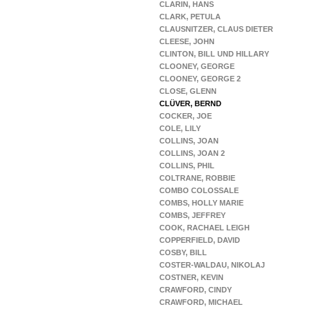
CLARIN, HANS
CLARK, PETULA
CLAUSNITZER, CLAUS DIETER
CLEESE, JOHN
CLINTON, BILL UND HILLARY
CLOONEY, GEORGE
CLOONEY, GEORGE 2
CLOSE, GLENN
CLÜVER, BERND
COCKER, JOE
COLE, LILY
COLLINS, JOAN
COLLINS, JOAN 2
COLLINS, PHIL
COLTRANE, ROBBIE
COMBO COLOSSALE
COMBS, HOLLY MARIE
COMBS, JEFFREY
COOK, RACHAEL LEIGH
COPPERFIELD, DAVID
COSBY, BILL
COSTER-WALDAU, NIKOLAJ
COSTNER, KEVIN
CRAWFORD, CINDY
CRAWFORD, MICHAEL