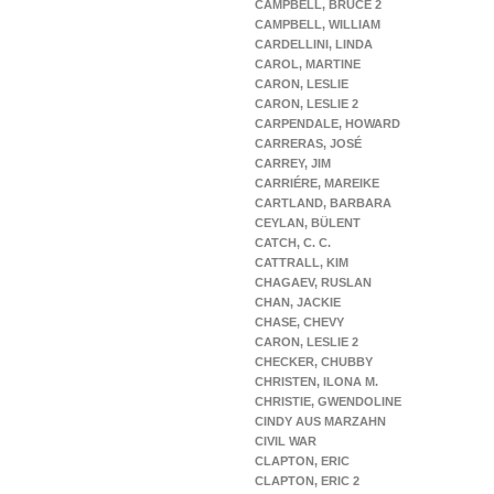
CAMPBELL, BRUCE 2
CAMPBELL, WILLIAM
CARDELLINI, LINDA
CAROL, MARTINE
CARON, LESLIE
CARON, LESLIE 2
CARPENDALE, HOWARD
CARRERAS, JOSÉ
CARREY, JIM
CARRIÉRE, MAREIKE
CARTLAND, BARBARA
CEYLAN, BÜLENT
CATCH, C. C.
CATTRALL, KIM
CHAGAEV, RUSLAN
CHAN, JACKIE
CHASE, CHEVY
CARON, LESLIE 2
CHECKER, CHUBBY
CHRISTEN, ILONA M.
CHRISTIE, GWENDOLINE
CINDY AUS MARZAHN
CIVIL WAR
CLAPTON, ERIC
CLAPTON, ERIC 2