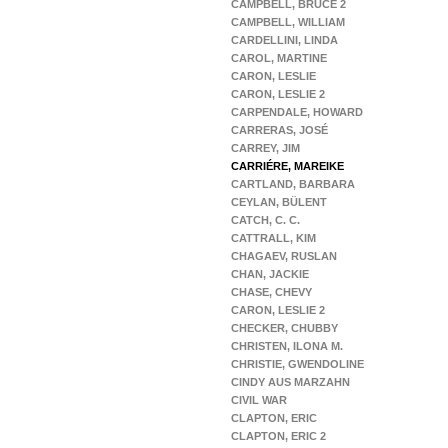
CAMPBELL, BRUCE 2
CAMPBELL, WILLIAM
CARDELLINI, LINDA
CAROL, MARTINE
CARON, LESLIE
CARON, LESLIE 2
CARPENDALE, HOWARD
CARRERAS, JOSÉ
CARREY, JIM
CARRIÉRE, MAREIKE
CARTLAND, BARBARA
CEYLAN, BÜLENT
CATCH, C. C.
CATTRALL, KIM
CHAGAEV, RUSLAN
CHAN, JACKIE
CHASE, CHEVY
CARON, LESLIE 2
CHECKER, CHUBBY
CHRISTEN, ILONA M.
CHRISTIE, GWENDOLINE
CINDY AUS MARZAHN
CIVIL WAR
CLAPTON, ERIC
CLAPTON, ERIC 2