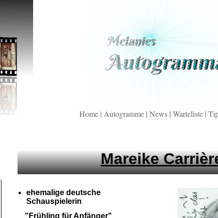
Home
|
Autogramme
|
News
|
Warteliste
|
Ti
Mareike Carrièr
ehemalige deutsche
Schauspielerin
"Frühling für Anfänger"