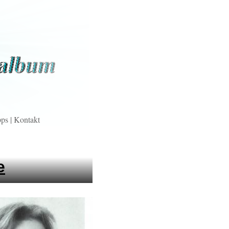
pps
|
Kontakt
e