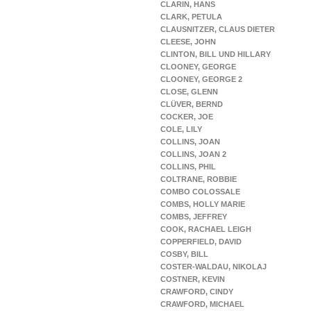
CLARIN, HANS
CLARK, PETULA
CLAUSNITZER, CLAUS DIETER
CLEESE, JOHN
CLINTON, BILL UND HILLARY
CLOONEY, GEORGE
CLOONEY, GEORGE 2
CLOSE, GLENN
CLÜVER, BERND
COCKER, JOE
COLE, LILY
COLLINS, JOAN
COLLINS, JOAN 2
COLLINS, PHIL
COLTRANE, ROBBIE
COMBO COLOSSALE
COMBS, HOLLY MARIE
COMBS, JEFFREY
COOK, RACHAEL LEIGH
COPPERFIELD, DAVID
COSBY, BILL
COSTER-WALDAU, NIKOLAJ
COSTNER, KEVIN
CRAWFORD, CINDY
CRAWFORD, MICHAEL