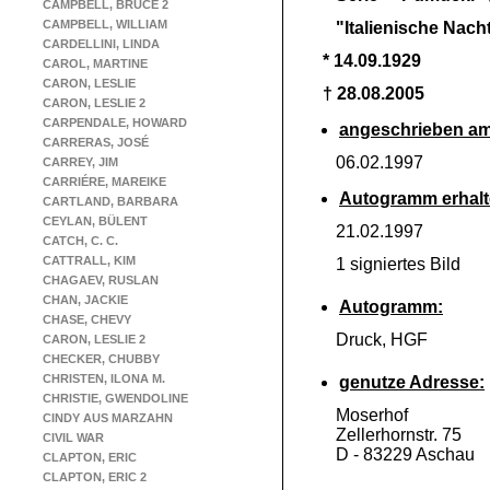
CAMPBELL, BRUCE 2
CAMPBELL, WILLIAM
"Italienische Nach
CARDELLINI, LINDA
* 14.09.1929
CAROL, MARTINE
CARON, LESLIE
† 28.08.2005
CARON, LESLIE 2
CARPENDALE, HOWARD
angeschrieben am
CARRERAS, JOSÉ
06.02.1997
CARREY, JIM
CARRIÉRE, MAREIKE
Autogramm erhalt
CARTLAND, BARBARA
CEYLAN, BÜLENT
21.02.1997
CATCH, C. C.
CATTRALL, KIM
1 signiertes Bild
CHAGAEV, RUSLAN
CHAN, JACKIE
Autogramm:
CHASE, CHEVY
Druck, HGF
CARON, LESLIE 2
CHECKER, CHUBBY
CHRISTEN, ILONA M.
genutze Adresse:
CHRISTIE, GWENDOLINE
Moserhof
CINDY AUS MARZAHN
Zellerhornstr. 75
CIVIL WAR
D -
83229 Aschau
CLAPTON, ERIC
CLAPTON, ERIC 2