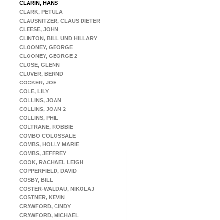
CLARIN, HANS
CLARK, PETULA
CLAUSNITZER, CLAUS DIETER
CLEESE, JOHN
CLINTON, BILL UND HILLARY
CLOONEY, GEORGE
CLOONEY, GEORGE 2
CLOSE, GLENN
CLÜVER, BERND
COCKER, JOE
COLE, LILY
COLLINS, JOAN
COLLINS, JOAN 2
COLLINS, PHIL
COLTRANE, ROBBIE
COMBO COLOSSALE
COMBS, HOLLY MARIE
COMBS, JEFFREY
COOK, RACHAEL LEIGH
COPPERFIELD, DAVID
COSBY, BILL
COSTER-WALDAU, NIKOLAJ
COSTNER, KEVIN
CRAWFORD, CINDY
CRAWFORD, MICHAEL